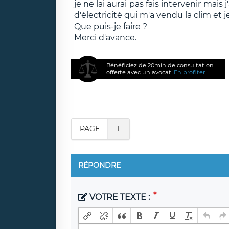
je ne lai aurai pas fais intervenir m
d'électricité qui m'a vendu la clim et
Que puis-je faire ?
Merci d'avance.
Bénéficiez de 20min de consultation
offerte avec un avocat.
En profiter
PAGE
1
RÉPONDRE
VOTRE TEXTE :