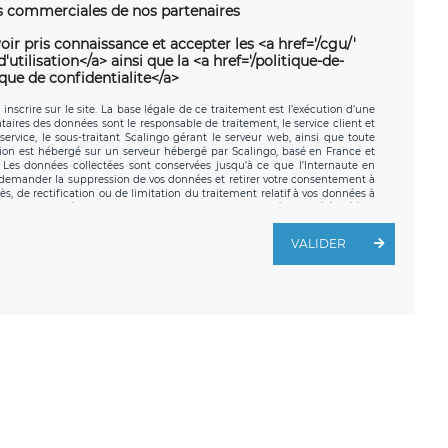
ns commerciales de nos partenaires
oir pris connaissance et accepter les <a href='/cgu/'
utilisation</a> ainsi que la <a href='/politique-de-
ique de confidentialite</a>
nscrire sur le site. La base légale de ce traitement est l’exécution d’une
nataires des données sont le responsable de traitement, le service client et
ervice, le sous-traitant Scalingo gérant le serveur web, ainsi que toute
tion est hébergé sur un serveur hébergé par Scalingo, basé en France et
. Les données collectées sont conservées jusqu’à ce que l’Internaute en
z demander la suppression de vos données et retirer votre consentement à
, de rectification ou de limitation du traitement relatif à vos données à
ité de vos données. Vous pouvez exercer ces droits auprès du délégué à la
ège social de LÉGAVOX et est joignable à l’adresse mail suivante :
traitement est la société LÉGAVOX, sis 9 rue Léopold Sédar Senghor,
VALIDER
legavox.fr. Vous avez également le droit d’introduire une réclamation