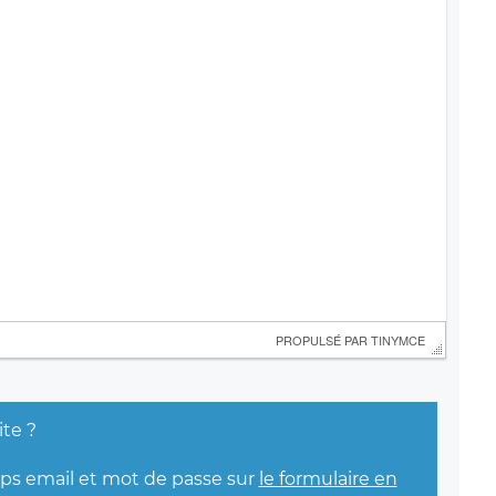
 PROPULSÉ PAR 
TINYMCE
ite ?
mps email et mot de passe sur
le formulaire en