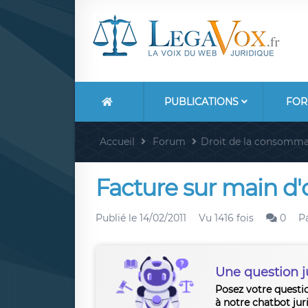
PUBLICATIONS
FOR
Accueil
Forum
Droit de la consomma
Facture sur main d
Publié le
14/02/2011
Vu 1416 fois
0
P
Une question j
Posez votre questi
à notre chatbot jur