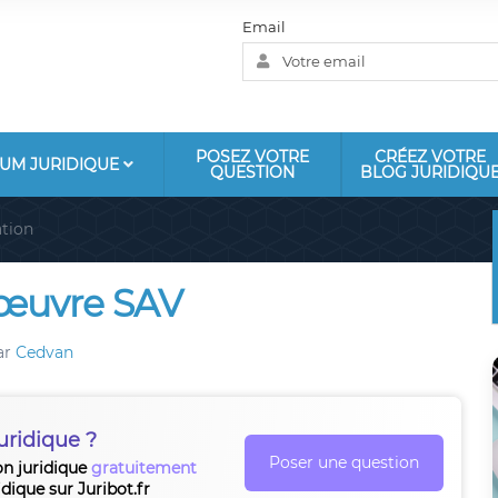
Email
POSEZ VOTRE
CRÉEZ VOTRE
UM JURIDIQUE
QUESTION
BLOG JURIDIQU
tion
'œuvre SAV
ar
Cedvan
uridique ?
Poser une question
on juridique
gratuitement
idique sur Juribot.fr