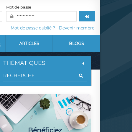
Mot de passe
Mot de passe oublié ?
-
Devenir membre
ARTICLES
BLOGS
E
THÉMATIQUES
Bénéficiez