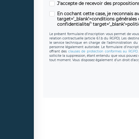
J'accepte de recevoir des propositio
En cochant cette case, je reconnais av
target='_blank'>conditions générales d'
confidentialite/' target='_blank'>polit
Le présent formulaire d’inscription vous permet de vous i
relation contractuelle (article 6.1.b du RGPD). Les desti
le service technique en charge de l’administration du s
personne légalement autorisée. Le formulaire d’inscrip
offrant des
clauses de protection conformes au RGPD
sollicite la suppression, étant entendu que vous pouve
tout moment. Vous disposez également d’un droit d’accès
caractère personnel, ainsi que d’un droit à la portabil
protection des données de LÉGAVOX qui exerce au si
donneespersonnelles@legavox.fr. Le responsable de 
joignable à l’adresse mail : responsabledetraitement@
auprès d’une autorité de contrôle.