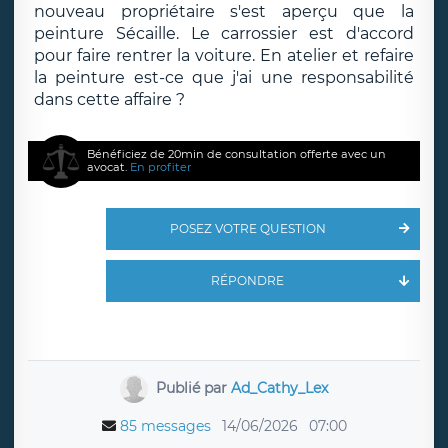
nouveau propriétaire s'est aperçu que la
peinture Sécaille. Le carrossier est d'accord
pour faire rentrer la voiture. En atelier et refaire
la peinture est-ce que j'ai une responsabilité
dans cette affaire ?
Bénéficiez de 20min de consultation offerte avec un
avocat.
En profiter
POSEZ VOTRE QUESTION
RÉPONDRE
Publié par
Ad_Cathy_Lex
85 messages
14/06/2026
07:00