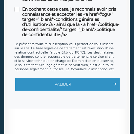
En cochant cette case, je reconnais avoir pris
connaissance et accepter les <a href='/cgu/'
target='_blank'>conditions générales
d'utilisation</a> ainsi que la <a href='/politique-
de-confidentialite/' target='_blank'>politique
de confidentialite</a>
Le présent formulaire d’inscription vous permet de vous inscrire
sur le site. La base légale de ce traitement est l’exécution d’une
relation contractuelle (article 6.1.b du RGPD). Les destinataires
des données sont le responsable de traitement, le service client
et le service technique en charge de l’administration du service,
le sous-traitant Scalingo gérant le serveur web, ainsi que toute
personne légalement autorisée. Le formulaire d’inscription est
hébergé sur un serveur hébergé par Scalingo, basé en France et
offrant des
clauses de protection conformes au RGPD
. Les
données collectées sont conservées jusqu’à ce que l’Internaute
VALIDER
en sollicite la suppression, étant entendu que vous pouvez
demander la suppression de vos données et retirer votre
consentement à tout moment. Vous disposez également d’un
droit d’accès, de rectification ou de limitation du traitement
relatif à vos données à caractère personnel, ainsi que d’un droit à
la portabilité de vos données. Vous pouvez exercer ces droits
auprès du délégué à la protection des données de LÉGAVOX qui
exerce au siège social de LÉGAVOX et est joignable à l’adresse
mail suivante : donneespersonnelles@legavox.fr. Le responsable
de traitement est la société LÉGAVOX, sis 9 rue Léopold Sédar
Senghor, joignable à l’adresse mail :
responsabledetraitement@legavox.fr. Vous avez également le