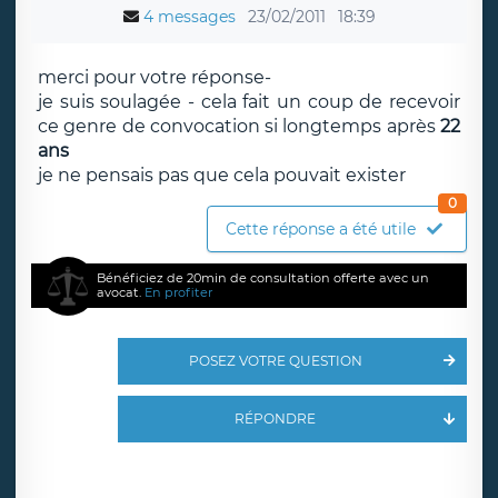
4 messages
23/02/2011
18:39
merci pour votre réponse-
je suis soulagée - cela fait un coup de recevoir
ce genre de convocation si longtemps après
22
ans
je ne pensais pas que cela pouvait exister
0
Cette réponse a été utile
Bénéficiez de 20min de consultation offerte avec un
avocat.
En profiter
POSEZ VOTRE QUESTION
RÉPONDRE