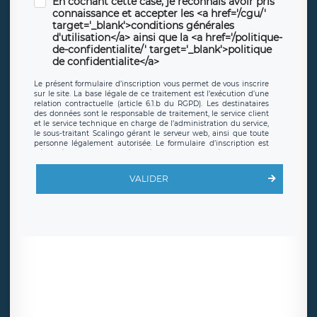
En cochant cette case, je reconnais avoir pris
connaissance et accepter les <a href='/cgu/'
target='_blank'>conditions générales
d'utilisation</a> ainsi que la <a href='/politique-
de-confidentialite/' target='_blank'>politique
de confidentialite</a>
Le présent formulaire d’inscription vous permet de vous inscrire
sur le site. La base légale de ce traitement est l’exécution d’une
relation contractuelle (article 6.1.b du RGPD). Les destinataires
des données sont le responsable de traitement, le service client
et le service technique en charge de l’administration du service,
le sous-traitant Scalingo gérant le serveur web, ainsi que toute
personne légalement autorisée. Le formulaire d’inscription est
hébergé sur un serveur hébergé par Scalingo, basé en France et
offrant des
clauses de protection conformes au RGPD
. Les
données collectées sont conservées jusqu’à ce que l’Internaute
VALIDER
en sollicite la suppression, étant entendu que vous pouvez
demander la suppression de vos données et retirer votre
consentement à tout moment. Vous disposez également d’un
droit d’accès, de rectification ou de limitation du traitement
relatif à vos données à caractère personnel, ainsi que d’un droit à
la portabilité de vos données. Vous pouvez exercer ces droits
auprès du délégué à la protection des données de LÉGAVOX qui
exerce au siège social de LÉGAVOX et est joignable à l’adresse
mail suivante : donneespersonnelles@legavox.fr. Le responsable
de traitement est la société LÉGAVOX, sis 9 rue Léopold Sédar
Senghor, joignable à l’adresse mail :
responsabledetraitement@legavox.fr. Vous avez également le
droit d’introduire une réclamation auprès d’une autorité de
contrôle.