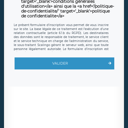
target='_blank'>conditions générales
d'utilisation</a> ainsi que la <a href='/politique-
de-confidentialite/' target='_blank'>politique
de confidentialite</a>
Le présent formulaire d’inscription vous permet de vous inscrire
sur le site. La base légale de ce traitement est l’exécution d’une
relation contractuelle (article 6.1.b du RGPD). Les destinataires
des données sont le responsable de traitement, le service client
et le service technique en charge de l’administration du service,
le sous-traitant Scalingo gérant le serveur web, ainsi que toute
personne légalement autorisée. Le formulaire d’inscription est
hébergé sur un serveur hébergé par Scalingo, basé en France et
offrant des
clauses de protection conformes au RGPD
. Les
données collectées sont conservées jusqu’à ce que l’Internaute
VALIDER
en sollicite la suppression, étant entendu que vous pouvez
demander la suppression de vos données et retirer votre
consentement à tout moment. Vous disposez également d’un
droit d’accès, de rectification ou de limitation du traitement
relatif à vos données à caractère personnel, ainsi que d’un droit à
la portabilité de vos données. Vous pouvez exercer ces droits
auprès du délégué à la protection des données de LÉGAVOX qui
exerce au siège social de LÉGAVOX et est joignable à l’adresse
mail suivante : donneespersonnelles@legavox.fr. Le responsable
de traitement est la société LÉGAVOX, sis 9 rue Léopold Sédar
Senghor, joignable à l’adresse mail :
responsabledetraitement@legavox.fr. Vous avez également le
droit d’introduire une réclamation auprès d’une autorité de
contrôle.