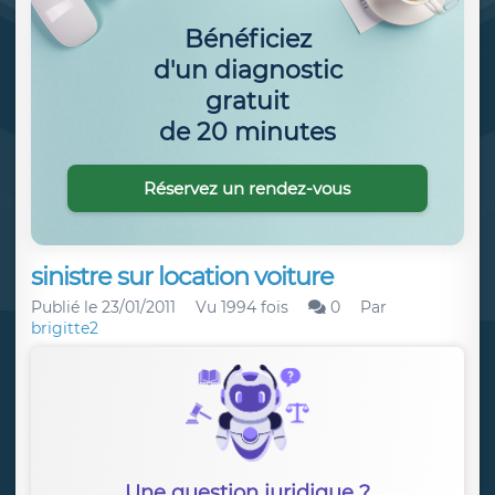
Bénéficiez
d'un diagnostic
gratuit
de 20 minutes
Réservez un rendez-vous
sinistre sur location voiture
Publié le
23/01/2011
Vu 1994 fois
0
Par
brigitte2
Une question juridique ?