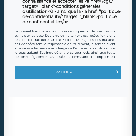
connaissance et accepter les <a href='/cgu/'
target='_blank'>conditions générales
d'utilisation</a> ainsi que la <a href='/politique-
de-confidentialite/' target='_blank'>politique
de confidentialite</a>
Le présent formulaire d’inscription vous permet de vous inscrire
sur le site. La base légale de ce traitement est l’exécution d’une
relation contractuelle (article 6.1.b du RGPD). Les destinataires
des données sont le responsable de traitement, le service client
et le service technique en charge de l’administration du service,
le sous-traitant Scalingo gérant le serveur web, ainsi que toute
personne légalement autorisée. Le formulaire d’inscription est
hébergé sur un serveur hébergé par Scalingo, basé en France et
offrant des
clauses de protection conformes au RGPD
. Les
données collectées sont conservées jusqu’à ce que l’Internaute
VALIDER
en sollicite la suppression, étant entendu que vous pouvez
demander la suppression de vos données et retirer votre
consentement à tout moment. Vous disposez également d’un
droit d’accès, de rectification ou de limitation du traitement
relatif à vos données à caractère personnel, ainsi que d’un droit à
la portabilité de vos données. Vous pouvez exercer ces droits
auprès du délégué à la protection des données de LÉGAVOX qui
exerce au siège social de LÉGAVOX et est joignable à l’adresse
mail suivante : donneespersonnelles@legavox.fr. Le responsable
de traitement est la société LÉGAVOX, sis 9 rue Léopold Sédar
Senghor, joignable à l’adresse mail :
responsabledetraitement@legavox.fr. Vous avez également le
droit d’introduire une réclamation auprès d’une autorité de
contrôle.