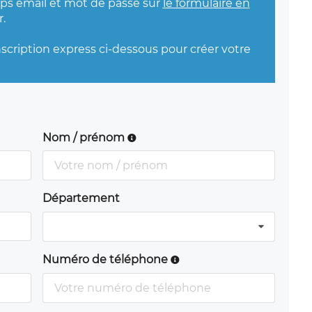
mps email et mot de passe sur
le formulaire en
.
nscription express ci-dessous pour créer votre
Nom / prénom
Département
Numéro de téléphone