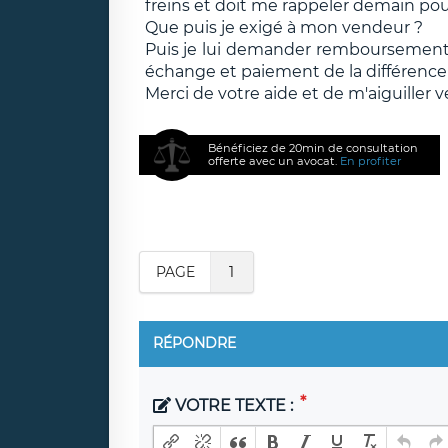
freins et doit me rappeler demain pour
Que puis je exigé à mon vendeur ?
Puis je lui demander remboursement 
échange et paiement de la différence
Merci de votre aide et de m'aiguiller ver
Bénéficiez de 20min de consultation
offerte avec un avocat.
En profiter
PAGE
1
RÉPONDRE
VOTRE TEXTE :