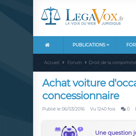
PUBLICATIONS
FOR
Accueil
Forum
Droit de la consomma
Achat voiture d'occ
concessionnaire
Publié le
06/03/2016
Vu 1240 fois
0
Une question j