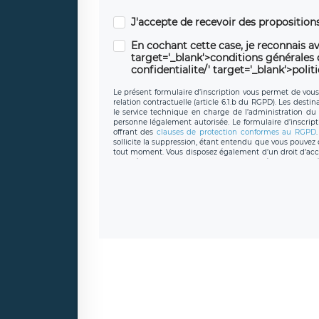
J'accepte de recevoir des propositio
En cochant cette case, je reconnais av
target='_blank'>conditions générales d'
confidentialite/' target='_blank'>polit
Le présent formulaire d’inscription vous permet de vous i
relation contractuelle (article 6.1.b du RGPD). Les desti
le service technique en charge de l’administration du s
personne légalement autorisée. Le formulaire d’inscrip
offrant des
clauses de protection conformes au RGPD
sollicite la suppression, étant entendu que vous pouve
tout moment. Vous disposez également d’un droit d’accès
caractère personnel, ainsi que d’un droit à la portabil
protection des données de LÉGAVOX qui exerce au si
donneespersonnelles@legavox.fr. Le responsable de 
joignable à l’adresse mail : responsabledetraitement@
auprès d’une autorité de contrôle.