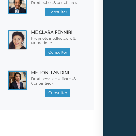
Droit public & des affaires
Consulter
ME CLARA FENNIRI
Propriété intellectuelle &
Numérique
Consulter
ME TONI LANDINI
Droit pénal des affaires &
Contentieux
Consulter