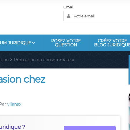
Email
POSEZ VOTRE
CRÉEZ VOTRE
UM JURIDIQUE
QUESTION
BLOG JURIDIQU
tion
Protection du consommateur
asion chez
Par
vilanax
uridique ?