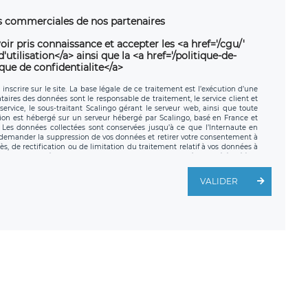
ns commerciales de nos partenaires
oir pris connaissance et accepter les <a href='/cgu/'
utilisation</a> ainsi que la <a href='/politique-de-
ique de confidentialite</a>
nscrire sur le site. La base légale de ce traitement est l’exécution d’une
nataires des données sont le responsable de traitement, le service client et
ervice, le sous-traitant Scalingo gérant le serveur web, ainsi que toute
tion est hébergé sur un serveur hébergé par Scalingo, basé en France et
. Les données collectées sont conservées jusqu’à ce que l’Internaute en
z demander la suppression de vos données et retirer votre consentement à
, de rectification ou de limitation du traitement relatif à vos données à
ité de vos données. Vous pouvez exercer ces droits auprès du délégué à la
ège social de LÉGAVOX et est joignable à l’adresse mail suivante :
traitement est la société LÉGAVOX, sis 9 rue Léopold Sédar Senghor,
VALIDER
legavox.fr. Vous avez également le droit d’introduire une réclamation