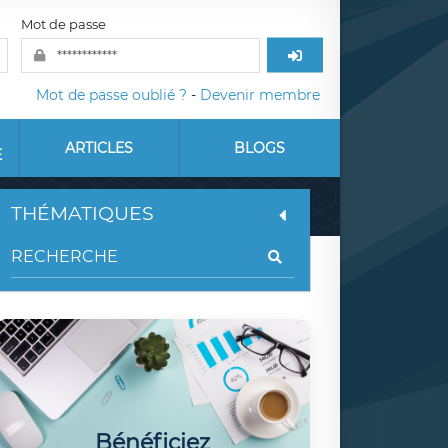
Mot de passe
Mot de passe oublié ?
-
Devenir membre
ARTICLES
BLOGS
E
THÉMATIQUES
Bénéficiez