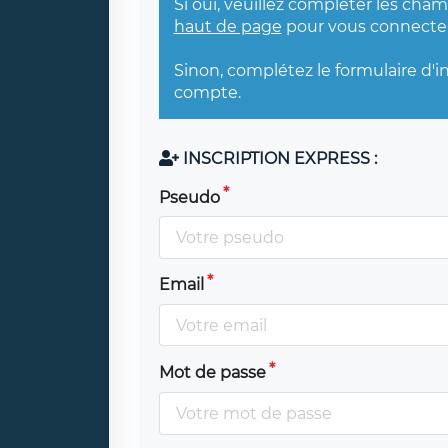
Si oui, veuillez compléter les cha
haut de page
pour vous connecter
Sinon, complétez le formulaire d'i
compte.
INSCRIPTION EXPRESS :
Pseudo
Email
Mot de passe