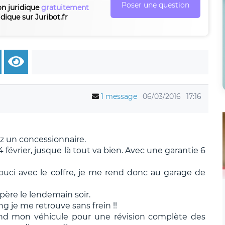
Poser une question
on juridique
gratuitement
idique sur Juribot.fr
1 message
06/03/2016
17:16
ez un concessionnaire.
4 février, jusque là tout va bien. Avec une garantie 6
souci avec le coffre, je me rend donc au garage de
père le lendemain soir.
g je me retrouve sans frein !!
end mon véhicule pour une révision complète des