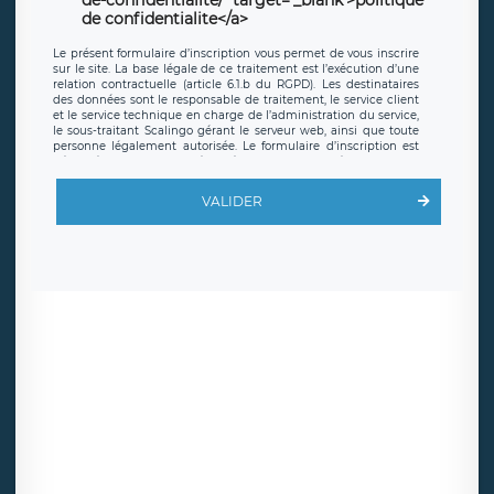
de confidentialite</a>
Le présent formulaire d’inscription vous permet de vous inscrire
sur le site. La base légale de ce traitement est l’exécution d’une
relation contractuelle (article 6.1.b du RGPD). Les destinataires
des données sont le responsable de traitement, le service client
et le service technique en charge de l’administration du service,
le sous-traitant Scalingo gérant le serveur web, ainsi que toute
personne légalement autorisée. Le formulaire d’inscription est
hébergé sur un serveur hébergé par Scalingo, basé en France et
offrant des
clauses de protection conformes au RGPD
. Les
données collectées sont conservées jusqu’à ce que l’Internaute
VALIDER
en sollicite la suppression, étant entendu que vous pouvez
demander la suppression de vos données et retirer votre
consentement à tout moment. Vous disposez également d’un
droit d’accès, de rectification ou de limitation du traitement
relatif à vos données à caractère personnel, ainsi que d’un droit à
la portabilité de vos données. Vous pouvez exercer ces droits
auprès du délégué à la protection des données de LÉGAVOX qui
exerce au siège social de LÉGAVOX et est joignable à l’adresse
mail suivante : donneespersonnelles@legavox.fr. Le responsable
de traitement est la société LÉGAVOX, sis 9 rue Léopold Sédar
Senghor, joignable à l’adresse mail :
responsabledetraitement@legavox.fr. Vous avez également le
droit d’introduire une réclamation auprès d’une autorité de
contrôle.