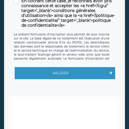
En cochant cette case, je reconnais avoir pris
connaissance et accepter les <a href='/cgu/'
target='_blank'>conditions générales
d'utilisation</a> ainsi que la <a href='/politique-
de-confidentialite/' target='_blank'>politique
de confidentialite</a>
Le présent formulaire d’inscription vous permet de vous inscrire
sur le site. La base légale de ce traitement est l’exécution d’une
relation contractuelle (article 6.1.b du RGPD). Les destinataires
des données sont le responsable de traitement, le service client
et le service technique en charge de l’administration du service,
le sous-traitant Scalingo gérant le serveur web, ainsi que toute
personne légalement autorisée. Le formulaire d’inscription est
hébergé sur un serveur hébergé par Scalingo, basé en France et
offrant des
clauses de protection conformes au RGPD
. Les
données collectées sont conservées jusqu’à ce que l’Internaute
VALIDER
en sollicite la suppression, étant entendu que vous pouvez
demander la suppression de vos données et retirer votre
consentement à tout moment. Vous disposez également d’un
droit d’accès, de rectification ou de limitation du traitement
relatif à vos données à caractère personnel, ainsi que d’un droit à
la portabilité de vos données. Vous pouvez exercer ces droits
auprès du délégué à la protection des données de LÉGAVOX qui
exerce au siège social de LÉGAVOX et est joignable à l’adresse
mail suivante : donneespersonnelles@legavox.fr. Le responsable
de traitement est la société LÉGAVOX, sis 9 rue Léopold Sédar
Senghor, joignable à l’adresse mail :
responsabledetraitement@legavox.fr. Vous avez également le
droit d’introduire une réclamation auprès d’une autorité de
contrôle.