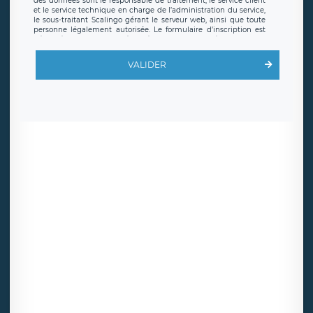
des données sont le responsable de traitement, le service client
et le service technique en charge de l’administration du service,
le sous-traitant Scalingo gérant le serveur web, ainsi que toute
personne légalement autorisée. Le formulaire d’inscription est
hébergé sur un serveur hébergé par Scalingo, basé en France et
offrant des
clauses de protection conformes au RGPD
. Les
données collectées sont conservées jusqu’à ce que l’Internaute
VALIDER
en sollicite la suppression, étant entendu que vous pouvez
demander la suppression de vos données et retirer votre
consentement à tout moment. Vous disposez également d’un
droit d’accès, de rectification ou de limitation du traitement
relatif à vos données à caractère personnel, ainsi que d’un droit à
la portabilité de vos données. Vous pouvez exercer ces droits
auprès du délégué à la protection des données de LÉGAVOX qui
exerce au siège social de LÉGAVOX et est joignable à l’adresse
mail suivante : donneespersonnelles@legavox.fr. Le responsable
de traitement est la société LÉGAVOX, sis 9 rue Léopold Sédar
Senghor, joignable à l’adresse mail :
responsabledetraitement@legavox.fr. Vous avez également le
droit d’introduire une réclamation auprès d’une autorité de
contrôle.