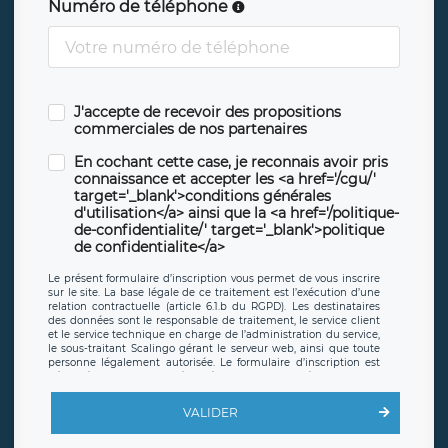
Numéro de téléphone
J'accepte de recevoir des propositions
commerciales de nos partenaires
En cochant cette case, je reconnais avoir pris
connaissance et accepter les <a href='/cgu/'
target='_blank'>conditions générales
d'utilisation</a> ainsi que la <a href='/politique-
de-confidentialite/' target='_blank'>politique
de confidentialite</a>
Le présent formulaire d’inscription vous permet de vous inscrire
sur le site. La base légale de ce traitement est l’exécution d’une
relation contractuelle (article 6.1.b du RGPD). Les destinataires
des données sont le responsable de traitement, le service client
et le service technique en charge de l’administration du service,
le sous-traitant Scalingo gérant le serveur web, ainsi que toute
personne légalement autorisée. Le formulaire d’inscription est
hébergé sur un serveur hébergé par Scalingo, basé en France et
offrant des
clauses de protection conformes au RGPD
. Les
données collectées sont conservées jusqu’à ce que l’Internaute
VALIDER
en sollicite la suppression, étant entendu que vous pouvez
demander la suppression de vos données et retirer votre
consentement à tout moment. Vous disposez également d’un