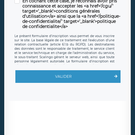
En cochant cette case, je reconnais avoir pris
connaissance et accepter les <a href='/cgu/'
target='_blank'>conditions générales
d'utilisation</a> ainsi que la <a href='/politique-
de-confidentialite/' target='_blank'>politique
de confidentialite</a>
Le présent formulaire d’inscription vous permet de vous inscrire
sur le site. La base légale de ce traitement est l’exécution d’une
relation contractuelle (article 6.1.b du RGPD). Les destinataires
des données sont le responsable de traitement, le service client
et le service technique en charge de l’administration du service,
le sous-traitant Scalingo gérant le serveur web, ainsi que toute
personne légalement autorisée. Le formulaire d’inscription est
hébergé sur un serveur hébergé par Scalingo, basé en France et
offrant des
clauses de protection conformes au RGPD
. Les
données collectées sont conservées jusqu’à ce que l’Internaute
VALIDER
en sollicite la suppression, étant entendu que vous pouvez
demander la suppression de vos données et retirer votre
consentement à tout moment. Vous disposez également d’un
droit d’accès, de rectification ou de limitation du traitement
relatif à vos données à caractère personnel, ainsi que d’un droit à
la portabilité de vos données. Vous pouvez exercer ces droits
auprès du délégué à la protection des données de LÉGAVOX qui
exerce au siège social de LÉGAVOX et est joignable à l’adresse
mail suivante : donneespersonnelles@legavox.fr. Le responsable
de traitement est la société LÉGAVOX, sis 9 rue Léopold Sédar
Senghor, joignable à l’adresse mail :
responsabledetraitement@legavox.fr. Vous avez également le
droit d’introduire une réclamation auprès d’une autorité de
contrôle.