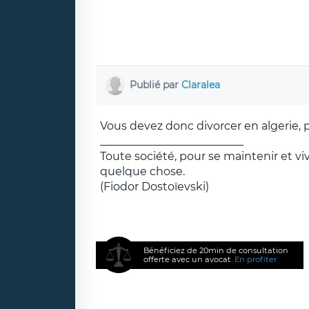
Publié par
Claralea
Vous devez donc divorcer en algerie, 
__________________________
Toute société, pour se maintenir et v
quelque chose.
(Fiodor Dostoïevski)
Bénéficiez de 20min de consultation
offerte avec un avocat.
En profiter