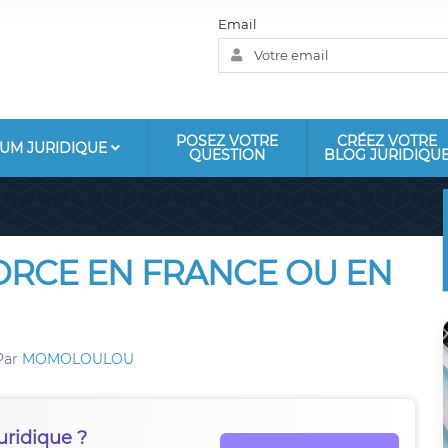
Email
POSEZ VOTRE
CRÉEZ VOTRE
UM JURIDIQUE
QUESTION
BLOG JURIDIQU
RCE EN FRANCE OU EN
Par
MOMOLOULOU
uridique ?