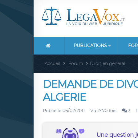
PUBLICATIONS
FOR
Accueil
Forum
Droit en général
DEMANDE DE DIVO
ALGERIE
Publié le
06/02/2011
Vu 2470 fois
3
Une question j