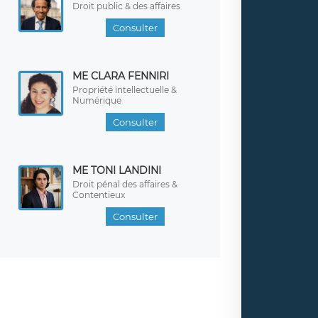
Droit public & des affaires
Consulter
ME CLARA FENNIRI
Propriété intellectuelle &
Numérique
Consulter
ME TONI LANDINI
Droit pénal des affaires &
Contentieux
Consulter