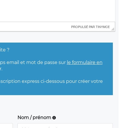
 PROPULSÉ PAR 
TINYMCE
ite ?
mps email et mot de passe sur
le formulaire en
.
nscription express ci-dessous pour créer votre
Nom / prénom