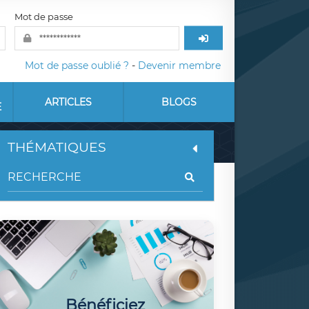
Mot de passe
Mot de passe oublié ?
-
Devenir membre
ARTICLES
BLOGS
E
THÉMATIQUES
Bénéficiez