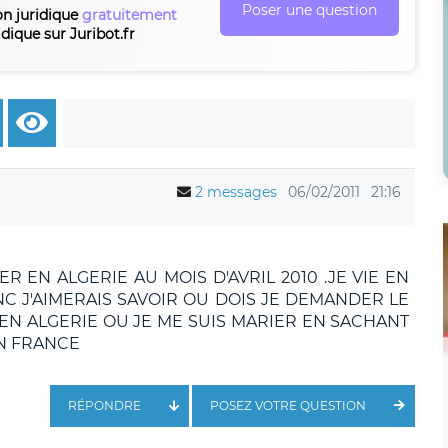
Poser une question
on juridique
gratuitement
idique sur Juribot.fr
2 messages
06/02/2011
21:16
ER EN ALGERIE AU MOIS D'AVRIL 2010 .JE VIE EN
C J'AIMERAIS SAVOIR OU DOIS JE DEMANDER LE
EN ALGERIE OU JE ME SUIS MARIER EN SACHANT
EN FRANCE
RÉPONDRE
POSEZ VOTRE QUESTION