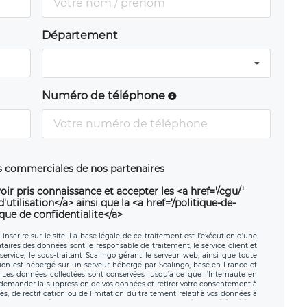
Département
Numéro de téléphone
ns commerciales de nos partenaires
oir pris connaissance et accepter les <a href='/cgu/'
utilisation</a> ainsi que la <a href='/politique-de-
ique de confidentialite</a>
nscrire sur le site. La base légale de ce traitement est l’exécution d’une
nataires des données sont le responsable de traitement, le service client et
ervice, le sous-traitant Scalingo gérant le serveur web, ainsi que toute
tion est hébergé sur un serveur hébergé par Scalingo, basé en France et
. Les données collectées sont conservées jusqu’à ce que l’Internaute en
z demander la suppression de vos données et retirer votre consentement à
, de rectification ou de limitation du traitement relatif à vos données à
ité de vos données. Vous pouvez exercer ces droits auprès du délégué à la