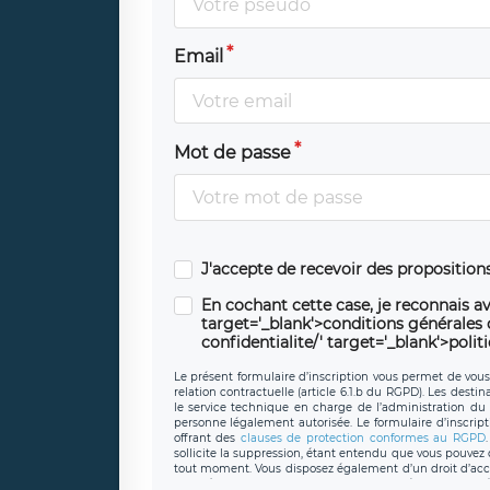
Email
Mot de passe
J'accepte de recevoir des propositio
En cochant cette case, je reconnais av
target='_blank'>conditions générales d'
confidentialite/' target='_blank'>polit
Le présent formulaire d’inscription vous permet de vous i
relation contractuelle (article 6.1.b du RGPD). Les desti
le service technique en charge de l’administration du s
personne légalement autorisée. Le formulaire d’inscrip
offrant des
clauses de protection conformes au RGPD
sollicite la suppression, étant entendu que vous pouve
tout moment. Vous disposez également d’un droit d’accès
caractère personnel, ainsi que d’un droit à la portabil