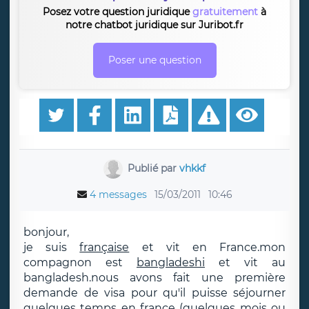
Posez votre question juridique
gratuitement
à
notre chatbot juridique sur Juribot.fr
Poser une question
Publié par
vhkkf
4 messages
15/03/2011
10:46
bonjour,
je suis
française
et vit en France.mon
compagnon est
bangladeshi
et vit au
bangladesh.nous avons fait une première
demande de visa pour qu'il puisse séjourner
quelques temps en france (quelques mois ou