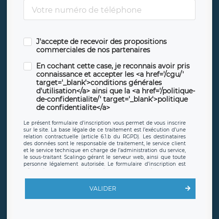
J'accepte de recevoir des propositions
commerciales de nos partenaires
En cochant cette case, je reconnais avoir pris
connaissance et accepter les <a href='/cgu/'
target='_blank'>conditions générales
d'utilisation</a> ainsi que la <a href='/politique-
de-confidentialite/' target='_blank'>politique
de confidentialite</a>
Le présent formulaire d’inscription vous permet de vous inscrire
sur le site. La base légale de ce traitement est l’exécution d’une
relation contractuelle (article 6.1.b du RGPD). Les destinataires
des données sont le responsable de traitement, le service client
et le service technique en charge de l’administration du service,
le sous-traitant Scalingo gérant le serveur web, ainsi que toute
personne légalement autorisée. Le formulaire d’inscription est
hébergé sur un serveur hébergé par Scalingo, basé en France et
offrant des
clauses de protection conformes au RGPD
. Les
données collectées sont conservées jusqu’à ce que l’Internaute
VALIDER
en sollicite la suppression, étant entendu que vous pouvez
demander la suppression de vos données et retirer votre
consentement à tout moment. Vous disposez également d’un
droit d’accès, de rectification ou de limitation du traitement
relatif à vos données à caractère personnel, ainsi que d’un droit à