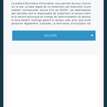
Le présent formulaire d’inscription vous permet de vous inscrire
sur le site. La base légale de ce traitement est l’exécution d’une
relation contractuelle (article 6.1.b du RGPD). Les destinataires
des données sont le responsable de traitement, le service client
et le service technique en charge de l’administration du service,
le sous-traitant Scalingo gérant le serveur web, ainsi que toute
personne légalement autorisée. Le formulaire d’inscription est
hébergé sur un serveur hébergé par Scalingo, basé en France et
offrant des
clauses de protection conformes au RGPD
. Les
données collectées sont conservées jusqu’à ce que l’Internaute
VALIDER
en sollicite la suppression, étant entendu que vous pouvez
demander la suppression de vos données et retirer votre
consentement à tout moment. Vous disposez également d’un
droit d’accès, de rectification ou de limitation du traitement
relatif à vos données à caractère personnel, ainsi que d’un droit à
la portabilité de vos données. Vous pouvez exercer ces droits
auprès du délégué à la protection des données de LÉGAVOX qui
exerce au siège social de LÉGAVOX et est joignable à l’adresse
mail suivante : donneespersonnelles@legavox.fr. Le responsable
de traitement est la société LÉGAVOX, sis 9 rue Léopold Sédar
Senghor, joignable à l’adresse mail :
responsabledetraitement@legavox.fr. Vous avez également le
droit d’introduire une réclamation auprès d’une autorité de
contrôle.