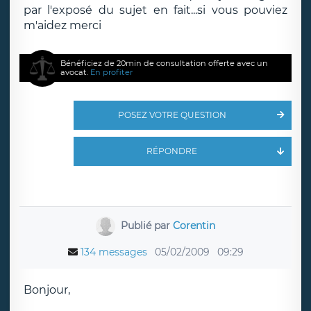
par l'exposé du sujet en fait...si vous pouviez
m'aidez merci
Bénéficiez de 20min de consultation offerte avec un
avocat.
En profiter
POSEZ VOTRE QUESTION
RÉPONDRE
Publié par
Corentin
134 messages
05/02/2009
09:29
Bonjour,