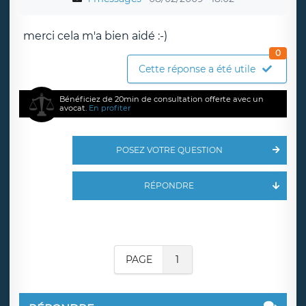
merci cela m'a bien aidé :-)
0
Cette réponse a été utile
Bénéficiez de 20min de consultation offerte avec un
avocat.
En profiter
POSEZ VOTRE QUESTION
RÉPONDRE
PAGE
1