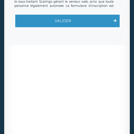
le sous-traitant Scalingo gérant le serveur web, ainsi que toute
personne légalement autorisée. Le formulaire d’inscription est
hébergé sur un serveur hébergé par Scalingo, basé en France et
offrant des
clauses de protection conformes au RGPD
. Les
données collectées sont conservées jusqu’à ce que l’Internaute
VALIDER
en sollicite la suppression, étant entendu que vous pouvez
demander la suppression de vos données et retirer votre
consentement à tout moment. Vous disposez également d’un
droit d’accès, de rectification ou de limitation du traitement
relatif à vos données à caractère personnel, ainsi que d’un droit à
la portabilité de vos données. Vous pouvez exercer ces droits
auprès du délégué à la protection des données de LÉGAVOX qui
exerce au siège social de LÉGAVOX et est joignable à l’adresse
mail suivante : donneespersonnelles@legavox.fr. Le responsable
de traitement est la société LÉGAVOX, sis 9 rue Léopold Sédar
Senghor, joignable à l’adresse mail :
responsabledetraitement@legavox.fr. Vous avez également le
droit d’introduire une réclamation auprès d’une autorité de
contrôle.