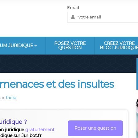
Email
POSEZ VOTRE
CRÉEZ VOTRE
UM JURIDIQUE
QUESTION
BLOG JURIDIQU
 menaces et des insultes
ar
fadia
uridique ?
Poser une question
on juridique
gratuitement
idique sur Juribot.fr