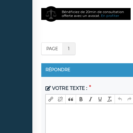
Bénéficiez de 20min de consultation
offerte avec un avocat.
En profiter
PAGE
1
RÉPONDRE
VOTRE TEXTE :