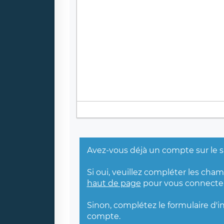
Avez-vous déjà un compte sur le s
Si oui, veuillez compléter les cha
haut de page
pour vous connecter
Sinon, complétez le formulaire d'i
compte.