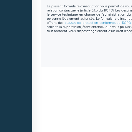
Le présent formulaire d’inscription vous permet de vous i
relation contractuelle (article 6.1.b du RGPD). Les desti
le service technique en charge de l’administration du s
personne légalement autorisée. Le formulaire d’inscrip
offrant des
clauses de protection conformes au RGPD
sollicite la suppression, étant entendu que vous pouve
tout moment. Vous disposez également d’un droit d’accès
caractère personnel, ainsi que d’un droit à la portabil
protection des données de LÉGAVOX qui exerce au si
donneespersonnelles@legavox.fr. Le responsable de 
joignable à l’adresse mail : responsabledetraitement@
auprès d’une autorité de contrôle.