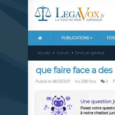
PUBLICATIONS
FOR
Accueil
Forum
Droit en général
que faire face a des
Publié le
28/03/2011
Vu 2381 fois
0
P
Une question j
Posez votre questi
à notre chatbot jur