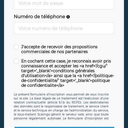
Numéro de téléphone
J'accepte de recevoir des propositions
commerciales de nos partenaires
En cochant cette case, je reconnais avoir pris
connaissance et accepter les <a href='/cgu/'
target='_blank'>conditions générales
d'utilisation</a> ainsi que la <a href='/politique-
de-confidentialite/' target='_blank'>politique
de confidentialite</a>
Le présent formulaire d’inscription vous permet de vous inscrire
sur le site. La base légale de ce traitement est l’exécution d’une
relation contractuelle (article 6.1.b du RGPD). Les destinataires
des données sont le responsable de traitement, le service client
et le service technique en charge de l’administration du service,
le sous-traitant Scalingo gérant le serveur web, ainsi que toute
personne légalement autorisée. Le formulaire d’inscription est
hébergé sur un serveur hébergé par Scalingo, basé en France et
offrant des
clauses de protection conformes au RGPD
. Les