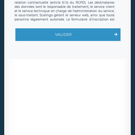
relation contractuelle (article 6.1.b du RGPD). Les destinataires
des données sont le responsable de traitement, le service client
et le service technique en charge de l’administration du service,
le sous-traitant Scalingo gérant le serveur web, ainsi que toute
personne légalement autorisée. Le formulaire d’inscription est
hébergé sur un serveur hébergé par Scalingo, basé en France et
offrant des
clauses de protection conformes au RGPD
. Les
données collectées sont conservées jusqu’à ce que l’Internaute
VALIDER
en sollicite la suppression, étant entendu que vous pouvez
demander la suppression de vos données et retirer votre
consentement à tout moment. Vous disposez également d’un
droit d’accès, de rectification ou de limitation du traitement
relatif à vos données à caractère personnel, ainsi que d’un droit à
la portabilité de vos données. Vous pouvez exercer ces droits
auprès du délégué à la protection des données de LÉGAVOX qui
exerce au siège social de LÉGAVOX et est joignable à l’adresse
mail suivante : donneespersonnelles@legavox.fr. Le responsable
de traitement est la société LÉGAVOX, sis 9 rue Léopold Sédar
Senghor, joignable à l’adresse mail :
responsabledetraitement@legavox.fr. Vous avez également le
droit d’introduire une réclamation auprès d’une autorité de
contrôle.