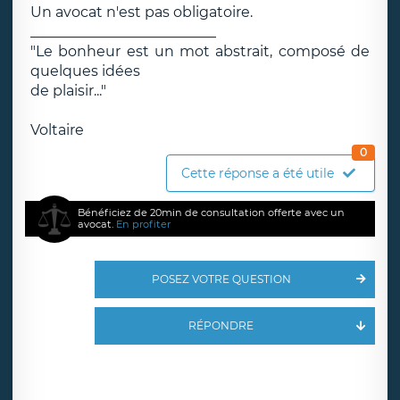
Un avocat n'est pas obligatoire.
__________________________
"Le bonheur est un mot abstrait, composé de
quelques idées
de plaisir..."
Voltaire
0
Cette réponse a été utile
Bénéficiez de 20min de consultation offerte avec un
avocat.
En profiter
POSEZ VOTRE QUESTION
RÉPONDRE