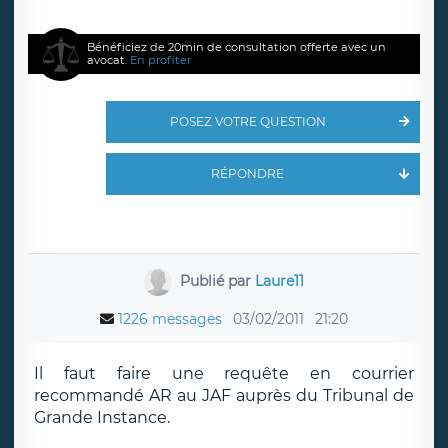
Bénéficiez de 20min de consultation offerte avec un
avocat.
En profiter
POSEZ VOTRE QUESTION
RÉPONDRE
Publié par
Laure11
1226 messages
03/02/2011
21:20
Il faut faire une requête en courrier
recommandé AR au JAF auprès du Tribunal de
Grande Instance.