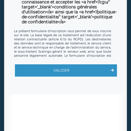
connaissance et accepter les <a href='/cgu/'
target='_blank'>conditions générales
d'utilisation</a> ainsi que la <a href='/politique-
de-confidentialite/' target='_blank'>politique
de confidentialite</a>
Le présent formulaire d’inscription vous permet de vous inscrire
sur le site. La base légale de ce traitement est l’exécution d’une
relation contractuelle (article 6.1.b du RGPD). Les destinataires
des données sont le responsable de traitement, le service client
et le service technique en charge de l’administration du service,
le sous-traitant Scalingo gérant le serveur web, ainsi que toute
personne légalement autorisée. Le formulaire d’inscription est
hébergé sur un serveur hébergé par Scalingo, basé en France et
offrant des
clauses de protection conformes au RGPD
. Les
données collectées sont conservées jusqu’à ce que l’Internaute
VALIDER
en sollicite la suppression, étant entendu que vous pouvez
demander la suppression de vos données et retirer votre
consentement à tout moment. Vous disposez également d’un
droit d’accès, de rectification ou de limitation du traitement
relatif à vos données à caractère personnel, ainsi que d’un droit à
la portabilité de vos données. Vous pouvez exercer ces droits
auprès du délégué à la protection des données de LÉGAVOX qui
exerce au siège social de LÉGAVOX et est joignable à l’adresse
mail suivante : donneespersonnelles@legavox.fr. Le responsable
de traitement est la société LÉGAVOX, sis 9 rue Léopold Sédar
Senghor, joignable à l’adresse mail :
responsabledetraitement@legavox.fr. Vous avez également le
droit d’introduire une réclamation auprès d’une autorité de
contrôle.