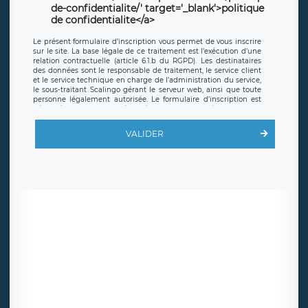
de-confidentialite/' target='_blank'>politique
de confidentialite</a>
Le présent formulaire d’inscription vous permet de vous inscrire
sur le site. La base légale de ce traitement est l’exécution d’une
relation contractuelle (article 6.1.b du RGPD). Les destinataires
des données sont le responsable de traitement, le service client
et le service technique en charge de l’administration du service,
le sous-traitant Scalingo gérant le serveur web, ainsi que toute
personne légalement autorisée. Le formulaire d’inscription est
hébergé sur un serveur hébergé par Scalingo, basé en France et
offrant des
clauses de protection conformes au RGPD
. Les
données collectées sont conservées jusqu’à ce que l’Internaute
VALIDER
en sollicite la suppression, étant entendu que vous pouvez
demander la suppression de vos données et retirer votre
consentement à tout moment. Vous disposez également d’un
droit d’accès, de rectification ou de limitation du traitement
relatif à vos données à caractère personnel, ainsi que d’un droit à
la portabilité de vos données. Vous pouvez exercer ces droits
auprès du délégué à la protection des données de LÉGAVOX qui
exerce au siège social de LÉGAVOX et est joignable à l’adresse
mail suivante : donneespersonnelles@legavox.fr. Le responsable
de traitement est la société LÉGAVOX, sis 9 rue Léopold Sédar
Senghor, joignable à l’adresse mail :
responsabledetraitement@legavox.fr. Vous avez également le
droit d’introduire une réclamation auprès d’une autorité de
contrôle.