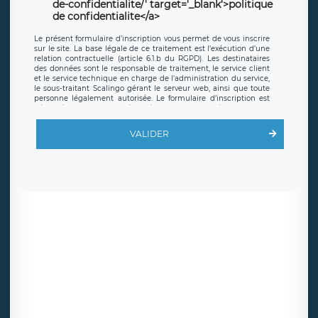
de-confidentialite/' target='_blank'>politique
de confidentialite</a>
Le présent formulaire d’inscription vous permet de vous inscrire
sur le site. La base légale de ce traitement est l’exécution d’une
relation contractuelle (article 6.1.b du RGPD). Les destinataires
des données sont le responsable de traitement, le service client
et le service technique en charge de l’administration du service,
le sous-traitant Scalingo gérant le serveur web, ainsi que toute
personne légalement autorisée. Le formulaire d’inscription est
hébergé sur un serveur hébergé par Scalingo, basé en France et
offrant des
clauses de protection conformes au RGPD
. Les
données collectées sont conservées jusqu’à ce que l’Internaute
VALIDER
en sollicite la suppression, étant entendu que vous pouvez
demander la suppression de vos données et retirer votre
consentement à tout moment. Vous disposez également d’un
droit d’accès, de rectification ou de limitation du traitement
relatif à vos données à caractère personnel, ainsi que d’un droit à
la portabilité de vos données. Vous pouvez exercer ces droits
auprès du délégué à la protection des données de LÉGAVOX qui
exerce au siège social de LÉGAVOX et est joignable à l’adresse
mail suivante : donneespersonnelles@legavox.fr. Le responsable
de traitement est la société LÉGAVOX, sis 9 rue Léopold Sédar
Senghor, joignable à l’adresse mail :
responsabledetraitement@legavox.fr. Vous avez également le
droit d’introduire une réclamation auprès d’une autorité de
contrôle.