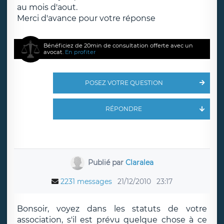
au mois d'aout.
Merci d'avance pour votre réponse
Bénéficiez de 20min de consultation offerte avec un
avocat.
En profiter
POSEZ VOTRE QUESTION
RÉPONDRE
Publié par
Claralea
2231 messages
21/12/2010
23:17
Bonsoir, voyez dans les statuts de votre
association, s'il est prévu quelque chose à ce