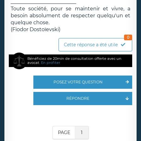
__________________________
Toute société, pour se maintenir et vivre, a
besoin absolument de respecter quelqu'un et
quelque chose.
(Fiodor Dostoïevski)
0
Cette réponse a été utile
Bénéficiez de 20min de consultation offerte avec un
avocat.
En profiter
POSEZ VOTRE QUESTION
RÉPONDRE
PAGE
1