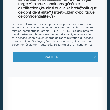
target='_blank'>conditions générales
d'utilisation</a> ainsi que la <a href='/politique-
de-confidentialite/' target='_blank'>politique
de confidentialite</a>
Le présent formulaire d’inscription vous permet de vous inscrire
sur le site. La base légale de ce traitement est l’exécution d’une
relation contractuelle (article 6.1.b du RGPD). Les destinataires
des données sont le responsable de traitement, le service client
et le service technique en charge de l’administration du service,
le sous-traitant Scalingo gérant le serveur web, ainsi que toute
personne légalement autorisée. Le formulaire d’inscription est
hébergé sur un serveur hébergé par Scalingo, basé en France et
offrant des
clauses de protection conformes au RGPD
. Les
données collectées sont conservées jusqu’à ce que l’Internaute
VALIDER
en sollicite la suppression, étant entendu que vous pouvez
demander la suppression de vos données et retirer votre
consentement à tout moment. Vous disposez également d’un
droit d’accès, de rectification ou de limitation du traitement
relatif à vos données à caractère personnel, ainsi que d’un droit à
la portabilité de vos données. Vous pouvez exercer ces droits
auprès du délégué à la protection des données de LÉGAVOX qui
exerce au siège social de LÉGAVOX et est joignable à l’adresse
mail suivante : donneespersonnelles@legavox.fr. Le responsable
de traitement est la société LÉGAVOX, sis 9 rue Léopold Sédar
Senghor, joignable à l’adresse mail :
responsabledetraitement@legavox.fr. Vous avez également le
droit d’introduire une réclamation auprès d’une autorité de
contrôle.