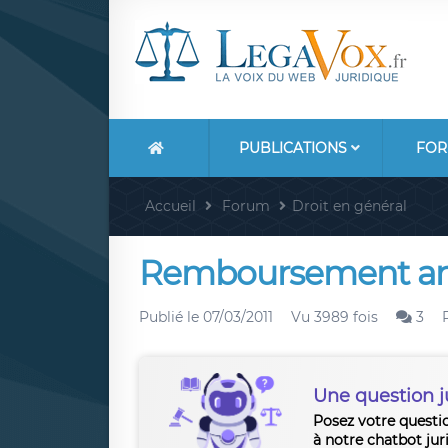
PUBLICATIONS
FOR
Accueil
Forum
Droit en général
Remboursement anti
Publié le
07/03/2011
Vu 3989 fois
3
Une question j
Posez votre questi
à notre chatbot jur