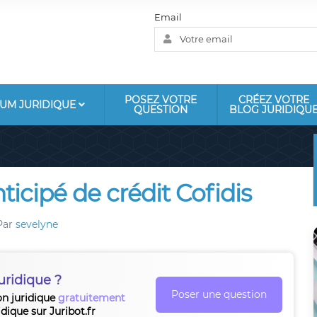
Email
POSEZ VOTRE
CRÉEZ VOTRE
UM JURIDIQUE
QUESTION
BLOG JURIDIQU
cipé de crédit Cofidis
Par
sevelyne
uridique ?
Poser une question
on juridique
gratuitement
idique sur Juribot.fr