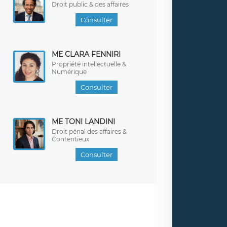
Droit public & des affaires
Consulter
ME CLARA FENNIRI
Propriété intellectuelle &
Numérique
Consulter
ME TONI LANDINI
Droit pénal des affaires &
Contentieux
Consulter