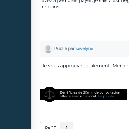
avez a peu pres payer. je sais c est de
requins
Publié par
sevelyne
Je vous approuve totalement...Merci 
Bénéficiez de 20min de consultation
offerte avec un avocat.
En profiter
PAGE
1