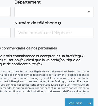
Département
Numéro de téléphone
ns commerciales de nos partenaires
oir pris connaissance et accepter les <a href='/cgu/'
utilisation</a> ainsi que la <a href='/politique-de-
ique de confidentialite</a>
nscrire sur le site. La base légale de ce traitement est l’exécution d’une
nataires des données sont le responsable de traitement, le service client et
ervice, le sous-traitant Scalingo gérant le serveur web, ainsi que toute
tion est hébergé sur un serveur hébergé par Scalingo, basé en France et
. Les données collectées sont conservées jusqu’à ce que l’Internaute en
z demander la suppression de vos données et retirer votre consentement à
, de rectification ou de limitation du traitement relatif à vos données à
ité de vos données. Vous pouvez exercer ces droits auprès du délégué à la
ège social de LÉGAVOX et est joignable à l’adresse mail suivante :
traitement est la société LÉGAVOX, sis 9 rue Léopold Sédar Senghor,
VALIDER
legavox.fr. Vous avez également le droit d’introduire une réclamation