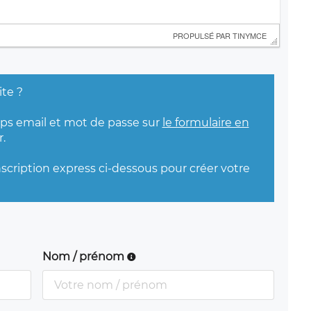
 PROPULSÉ PAR 
TINYMCE
ite ?
mps email et mot de passe sur
le formulaire en
.
nscription express ci-dessous pour créer votre
Nom / prénom