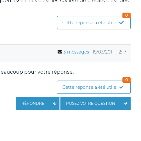
gueulasse mais c est les société de credits c est des
0
Cette réponse a été utile
3 messages
15/03/2011
12:17
beaucoup pour votre réponse.
0
Cette réponse a été utile
RÉPONDRE
POSEZ VOTRE QUESTION