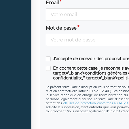
Email
Mot de passe
J'accepte de recevoir des propositio
En cochant cette case, je reconnais av
target='_blank'>conditions générales d'
confidentialite/' target='_blank'>polit
Le présent formulaire d’inscription vous permet de vous i
relation contractuelle (article 6.1.b du RGPD). Les desti
le service technique en charge de l’administration du s
personne légalement autorisée. Le formulaire d’inscrip
offrant des
clauses de protection conformes au RGPD
sollicite la suppression, étant entendu que vous pouve
tout moment. Vous disposez également d’un droit d’accès
caractère personnel, ainsi que d’un droit à la portabil
protection des données de LÉGAVOX qui exerce au si
donneespersonnelles@legavox.fr. Le responsable de 
joignable à l’adresse mail : responsabledetraitement@