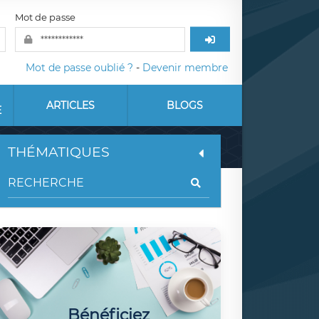
Mot de passe
Mot de passe oublié ?
-
Devenir membre
ARTICLES
BLOGS
E
THÉMATIQUES
Bénéficiez