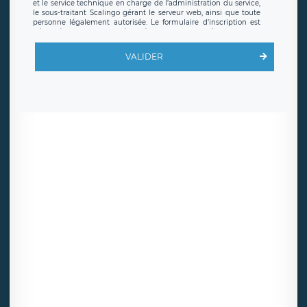
et le service technique en charge de l’administration du service,
le sous-traitant Scalingo gérant le serveur web, ainsi que toute
personne légalement autorisée. Le formulaire d’inscription est
hébergé sur un serveur hébergé par Scalingo, basé en France et
offrant des
clauses de protection conformes au RGPD
. Les
données collectées sont conservées jusqu’à ce que l’Internaute
VALIDER
en sollicite la suppression, étant entendu que vous pouvez
demander la suppression de vos données et retirer votre
consentement à tout moment. Vous disposez également d’un
droit d’accès, de rectification ou de limitation du traitement
relatif à vos données à caractère personnel, ainsi que d’un droit à
la portabilité de vos données. Vous pouvez exercer ces droits
auprès du délégué à la protection des données de LÉGAVOX qui
exerce au siège social de LÉGAVOX et est joignable à l’adresse
mail suivante : donneespersonnelles@legavox.fr. Le responsable
de traitement est la société LÉGAVOX, sis 9 rue Léopold Sédar
Senghor, joignable à l’adresse mail :
responsabledetraitement@legavox.fr. Vous avez également le
droit d’introduire une réclamation auprès d’une autorité de
contrôle.