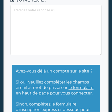
VOTRE TEXTE :
Avez-vous déjà un compte sur le site ?
Si oui, veuillez compléter les champs
email et mot de passe sur
le formulaire
en haut de page
pour vous connecter.
Sinon, complétez le formulaire
d'inscription express ci-dessous pour