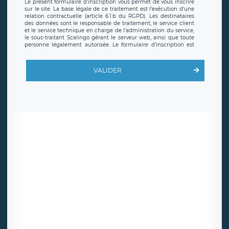
Le présent formulaire d’inscription vous permet de vous inscrire
sur le site. La base légale de ce traitement est l’exécution d’une
relation contractuelle (article 6.1.b du RGPD). Les destinataires
des données sont le responsable de traitement, le service client
et le service technique en charge de l’administration du service,
le sous-traitant Scalingo gérant le serveur web, ainsi que toute
personne légalement autorisée. Le formulaire d’inscription est
hébergé sur un serveur hébergé par Scalingo, basé en France et
offrant des
clauses de protection conformes au RGPD
. Les
données collectées sont conservées jusqu’à ce que l’Internaute
VALIDER
en sollicite la suppression, étant entendu que vous pouvez
demander la suppression de vos données et retirer votre
consentement à tout moment. Vous disposez également d’un
droit d’accès, de rectification ou de limitation du traitement
relatif à vos données à caractère personnel, ainsi que d’un droit à
la portabilité de vos données. Vous pouvez exercer ces droits
auprès du délégué à la protection des données de LÉGAVOX qui
exerce au siège social de LÉGAVOX et est joignable à l’adresse
mail suivante : donneespersonnelles@legavox.fr. Le responsable
de traitement est la société LÉGAVOX, sis 9 rue Léopold Sédar
Senghor, joignable à l’adresse mail :
responsabledetraitement@legavox.fr. Vous avez également le
droit d’introduire une réclamation auprès d’une autorité de
contrôle.