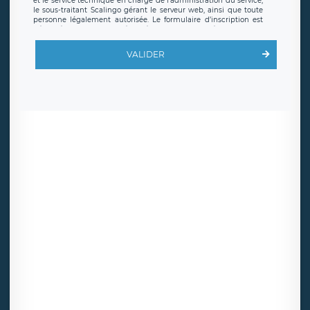
et le service technique en charge de l’administration du service,
le sous-traitant Scalingo gérant le serveur web, ainsi que toute
personne légalement autorisée. Le formulaire d’inscription est
hébergé sur un serveur hébergé par Scalingo, basé en France et
offrant des
clauses de protection conformes au RGPD
. Les
données collectées sont conservées jusqu’à ce que l’Internaute
VALIDER
en sollicite la suppression, étant entendu que vous pouvez
demander la suppression de vos données et retirer votre
consentement à tout moment. Vous disposez également d’un
droit d’accès, de rectification ou de limitation du traitement
relatif à vos données à caractère personnel, ainsi que d’un droit à
la portabilité de vos données. Vous pouvez exercer ces droits
auprès du délégué à la protection des données de LÉGAVOX qui
exerce au siège social de LÉGAVOX et est joignable à l’adresse
mail suivante : donneespersonnelles@legavox.fr. Le responsable
de traitement est la société LÉGAVOX, sis 9 rue Léopold Sédar
Senghor, joignable à l’adresse mail :
responsabledetraitement@legavox.fr. Vous avez également le
droit d’introduire une réclamation auprès d’une autorité de
contrôle.