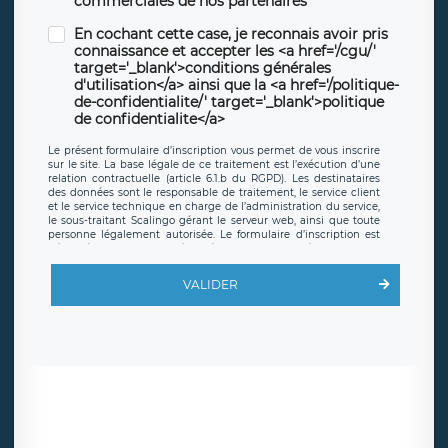
commerciales de nos partenaires
En cochant cette case, je reconnais avoir pris
connaissance et accepter les <a href='/cgu/'
target='_blank'>conditions générales
d'utilisation</a> ainsi que la <a href='/politique-
de-confidentialite/' target='_blank'>politique
de confidentialite</a>
Le présent formulaire d’inscription vous permet de vous inscrire
sur le site. La base légale de ce traitement est l’exécution d’une
relation contractuelle (article 6.1.b du RGPD). Les destinataires
des données sont le responsable de traitement, le service client
et le service technique en charge de l’administration du service,
le sous-traitant Scalingo gérant le serveur web, ainsi que toute
personne légalement autorisée. Le formulaire d’inscription est
hébergé sur un serveur hébergé par Scalingo, basé en France et
offrant des
clauses de protection conformes au RGPD
. Les
données collectées sont conservées jusqu’à ce que l’Internaute
VALIDER
en sollicite la suppression, étant entendu que vous pouvez
demander la suppression de vos données et retirer votre
consentement à tout moment. Vous disposez également d’un
droit d’accès, de rectification ou de limitation du traitement
relatif à vos données à caractère personnel, ainsi que d’un droit à
la portabilité de vos données. Vous pouvez exercer ces droits
auprès du délégué à la protection des données de LÉGAVOX qui
exerce au siège social de LÉGAVOX et est joignable à l’adresse
mail suivante : donneespersonnelles@legavox.fr. Le responsable
de traitement est la société LÉGAVOX, sis 9 rue Léopold Sédar
Senghor, joignable à l’adresse mail :
responsabledetraitement@legavox.fr. Vous avez également le