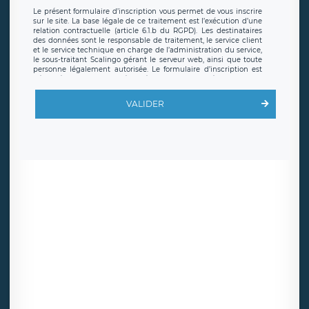
Le présent formulaire d’inscription vous permet de vous inscrire
sur le site. La base légale de ce traitement est l’exécution d’une
relation contractuelle (article 6.1.b du RGPD). Les destinataires
des données sont le responsable de traitement, le service client
et le service technique en charge de l’administration du service,
le sous-traitant Scalingo gérant le serveur web, ainsi que toute
personne légalement autorisée. Le formulaire d’inscription est
hébergé sur un serveur hébergé par Scalingo, basé en France et
offrant des
clauses de protection conformes au RGPD
. Les
données collectées sont conservées jusqu’à ce que l’Internaute
VALIDER
en sollicite la suppression, étant entendu que vous pouvez
demander la suppression de vos données et retirer votre
consentement à tout moment. Vous disposez également d’un
droit d’accès, de rectification ou de limitation du traitement
relatif à vos données à caractère personnel, ainsi que d’un droit à
la portabilité de vos données. Vous pouvez exercer ces droits
auprès du délégué à la protection des données de LÉGAVOX qui
exerce au siège social de LÉGAVOX et est joignable à l’adresse
mail suivante : donneespersonnelles@legavox.fr. Le responsable
de traitement est la société LÉGAVOX, sis 9 rue Léopold Sédar
Senghor, joignable à l’adresse mail :
responsabledetraitement@legavox.fr. Vous avez également le
droit d’introduire une réclamation auprès d’une autorité de
contrôle.