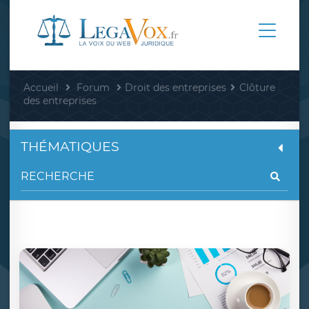
Accueil
Forum
Droit des entreprises
Clôture
des entreprises
THÉMATIQUES