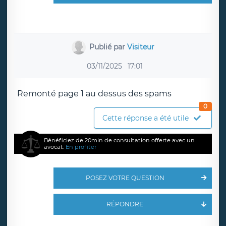
Publié par
Visiteur
03/11/2025
17:01
Remonté page 1 au dessus des spams
0
Cette réponse a été utile
Bénéficiez de 20min de consultation offerte avec un
avocat.
En profiter
POSEZ VOTRE QUESTION
RÉPONDRE