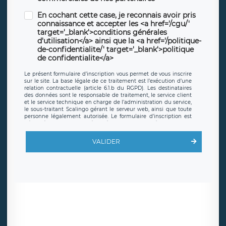
En cochant cette case, je reconnais avoir pris
connaissance et accepter les <a href='/cgu/'
target='_blank'>conditions générales
d'utilisation</a> ainsi que la <a href='/politique-
de-confidentialite/' target='_blank'>politique
de confidentialite</a>
Le présent formulaire d’inscription vous permet de vous inscrire
sur le site. La base légale de ce traitement est l’exécution d’une
relation contractuelle (article 6.1.b du RGPD). Les destinataires
des données sont le responsable de traitement, le service client
et le service technique en charge de l’administration du service,
le sous-traitant Scalingo gérant le serveur web, ainsi que toute
personne légalement autorisée. Le formulaire d’inscription est
hébergé sur un serveur hébergé par Scalingo, basé en France et
offrant des
clauses de protection conformes au RGPD
. Les
données collectées sont conservées jusqu’à ce que l’Internaute
VALIDER
en sollicite la suppression, étant entendu que vous pouvez
demander la suppression de vos données et retirer votre
consentement à tout moment. Vous disposez également d’un
droit d’accès, de rectification ou de limitation du traitement
relatif à vos données à caractère personnel, ainsi que d’un droit à
la portabilité de vos données. Vous pouvez exercer ces droits
auprès du délégué à la protection des données de LÉGAVOX qui
exerce au siège social de LÉGAVOX et est joignable à l’adresse
mail suivante : donneespersonnelles@legavox.fr. Le responsable
de traitement est la société LÉGAVOX, sis 9 rue Léopold Sédar
Senghor, joignable à l’adresse mail :
responsabledetraitement@legavox.fr. Vous avez également le