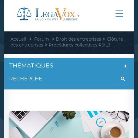
Accueil
Forum
Droit des entreprises
Clôture
des entreprises
Procédures collectives RJ/LJ
THÉMATIQUES