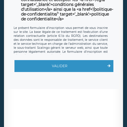
target='_blank'>conditions générales
d'utilisation</a> ainsi que la <a href='/politique-
de-confidentialite/' target='_blank'>politique
de confidentialite</a>
Le présent formulaire d’inscription vous permet de vous inscrire
sur le site. La base légale de ce traitement est l’exécution d’une
relation contractuelle (article 6.1.b du RGPD). Les destinataires
des données sont le responsable de traitement, le service client
et le service technique en charge de l’administration du service,
le sous-traitant Scalingo gérant le serveur web, ainsi que toute
personne légalement autorisée. Le formulaire d’inscription est
hébergé sur un serveur hébergé par Scalingo, basé en France et
offrant des
clauses de protection conformes au RGPD
. Les
données collectées sont conservées jusqu’à ce que l’Internaute
VALIDER
en sollicite la suppression, étant entendu que vous pouvez
demander la suppression de vos données et retirer votre
consentement à tout moment. Vous disposez également d’un
droit d’accès, de rectification ou de limitation du traitement
relatif à vos données à caractère personnel, ainsi que d’un droit à
la portabilité de vos données. Vous pouvez exercer ces droits
auprès du délégué à la protection des données de LÉGAVOX qui
exerce au siège social de LÉGAVOX et est joignable à l’adresse
mail suivante : donneespersonnelles@legavox.fr. Le responsable
de traitement est la société LÉGAVOX, sis 9 rue Léopold Sédar
Senghor, joignable à l’adresse mail :
responsabledetraitement@legavox.fr. Vous avez également le
droit d’introduire une réclamation auprès d’une autorité de
contrôle.