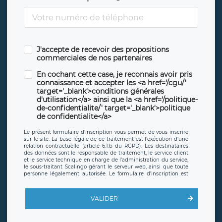
J'accepte de recevoir des propositions
commerciales de nos partenaires
En cochant cette case, je reconnais avoir pris
connaissance et accepter les <a href='/cgu/'
target='_blank'>conditions générales
d'utilisation</a> ainsi que la <a href='/politique-
de-confidentialite/' target='_blank'>politique
de confidentialite</a>
Le présent formulaire d’inscription vous permet de vous inscrire
sur le site. La base légale de ce traitement est l’exécution d’une
relation contractuelle (article 6.1.b du RGPD). Les destinataires
des données sont le responsable de traitement, le service client
et le service technique en charge de l’administration du service,
le sous-traitant Scalingo gérant le serveur web, ainsi que toute
personne légalement autorisée. Le formulaire d’inscription est
hébergé sur un serveur hébergé par Scalingo, basé en France et
offrant des
clauses de protection conformes au RGPD
. Les
données collectées sont conservées jusqu’à ce que l’Internaute
VALIDER
en sollicite la suppression, étant entendu que vous pouvez
demander la suppression de vos données et retirer votre
consentement à tout moment. Vous disposez également d’un