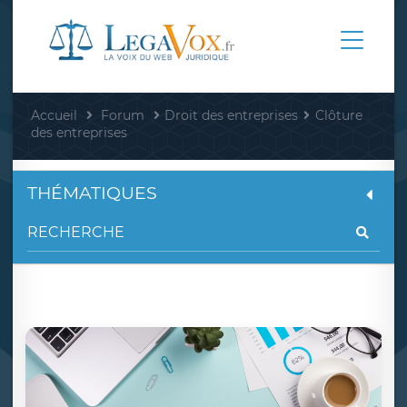
Accueil
Forum
Droit des entreprises
Clôture
des entreprises
THÉMATIQUES