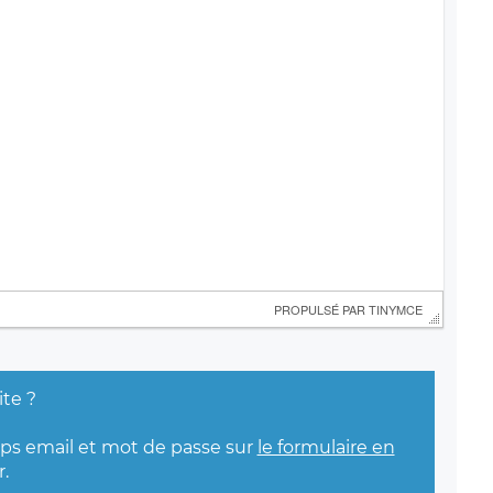
 PROPULSÉ PAR 
TINYMCE
ite ?
mps email et mot de passe sur
le formulaire en
.