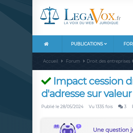
PUBLICATIONS
FOR
Accueil
Forum
Droit des entreprises
Impact cession d
d'adresse sur vale
Publié le
28/05/2024
Vu 1335 fois
3
Une question j