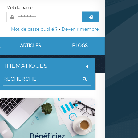
Mot de passe
Mot de passe oublié ?
-
Devenir membre
ARTICLES
BLOGS
E
THÉMATIQUES
Bénéficiez