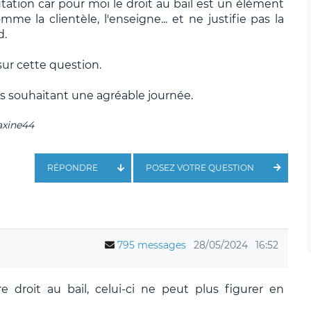
ation car pour moi le droit au bail est un élément
 la clientèle, l'enseigne... et ne justifie pas la
d.
 sur cette question.
s souhaitant une agréable journée.
axine44
RÉPONDRE
POSEZ VOTRE QUESTION
795 messages
28/05/2024
16:52
 droit au bail, celui-ci ne peut plus figurer en