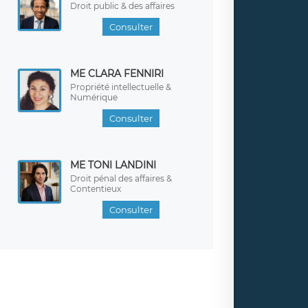
Droit public & des affaires
Consulter
ME CLARA FENNIRI
Propriété intellectuelle &
Numérique
Consulter
ME TONI LANDINI
Droit pénal des affaires &
Contentieux
Consulter