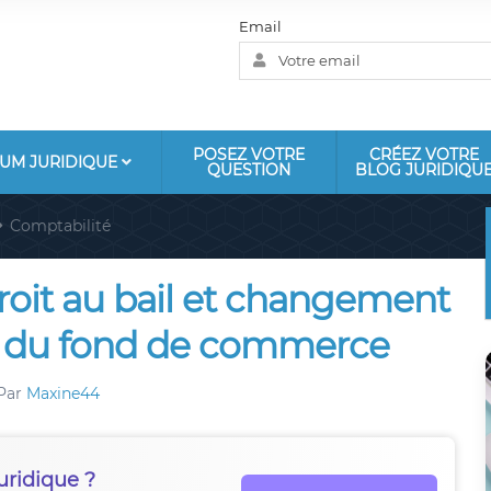
Email
POSEZ VOTRE
CRÉEZ VOTRE
UM JURIDIQUE
QUESTION
BLOG JURIDIQU
Comptabilité
roit au bail et changement
ur du fond de commerce
Par
Maxine44
uridique ?