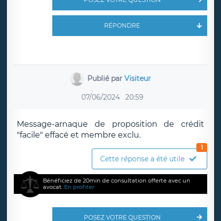
RÉPONDRE
Publié par
Visiteur
07/06/2024
20:59
Message-arnaque de proposition de crédit
"facile" effacé et membre exclu.
1
Cette réponse a été utile
Bénéficiez de 20min de consultation offerte avec un
avocat.
En profiter
POSEZ VOTRE QUESTION