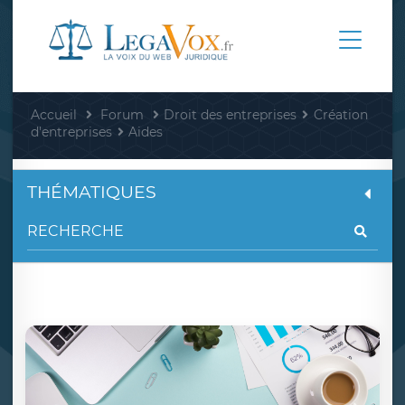
Accueil
Forum
Droit des entreprises
Création
d'entreprises
Aides
THÉMATIQUES