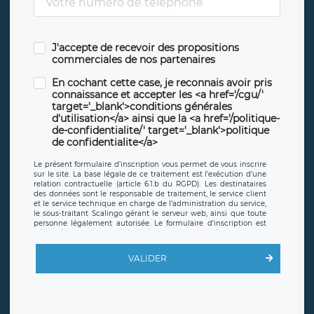
J'accepte de recevoir des propositions
commerciales de nos partenaires
En cochant cette case, je reconnais avoir pris
connaissance et accepter les <a href='/cgu/'
target='_blank'>conditions générales
d'utilisation</a> ainsi que la <a href='/politique-
de-confidentialite/' target='_blank'>politique
de confidentialite</a>
Le présent formulaire d’inscription vous permet de vous inscrire
sur le site. La base légale de ce traitement est l’exécution d’une
relation contractuelle (article 6.1.b du RGPD). Les destinataires
des données sont le responsable de traitement, le service client
et le service technique en charge de l’administration du service,
le sous-traitant Scalingo gérant le serveur web, ainsi que toute
personne légalement autorisée. Le formulaire d’inscription est
hébergé sur un serveur hébergé par Scalingo, basé en France et
offrant des
clauses de protection conformes au RGPD
. Les
données collectées sont conservées jusqu’à ce que l’Internaute
VALIDER
en sollicite la suppression, étant entendu que vous pouvez
demander la suppression de vos données et retirer votre
consentement à tout moment. Vous disposez également d’un
droit d’accès, de rectification ou de limitation du traitement
relatif à vos données à caractère personnel, ainsi que d’un droit à
la portabilité de vos données. Vous pouvez exercer ces droits