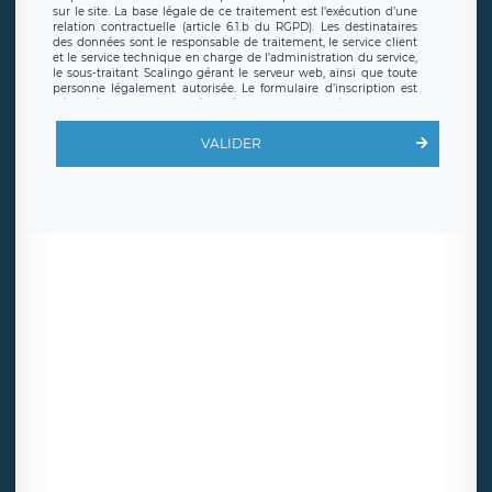
sur le site. La base légale de ce traitement est l’exécution d’une
relation contractuelle (article 6.1.b du RGPD). Les destinataires
des données sont le responsable de traitement, le service client
et le service technique en charge de l’administration du service,
le sous-traitant Scalingo gérant le serveur web, ainsi que toute
personne légalement autorisée. Le formulaire d’inscription est
hébergé sur un serveur hébergé par Scalingo, basé en France et
offrant des
clauses de protection conformes au RGPD
. Les
données collectées sont conservées jusqu’à ce que l’Internaute
VALIDER
en sollicite la suppression, étant entendu que vous pouvez
demander la suppression de vos données et retirer votre
consentement à tout moment. Vous disposez également d’un
droit d’accès, de rectification ou de limitation du traitement
relatif à vos données à caractère personnel, ainsi que d’un droit à
la portabilité de vos données. Vous pouvez exercer ces droits
auprès du délégué à la protection des données de LÉGAVOX qui
exerce au siège social de LÉGAVOX et est joignable à l’adresse
mail suivante : donneespersonnelles@legavox.fr. Le responsable
de traitement est la société LÉGAVOX, sis 9 rue Léopold Sédar
Senghor, joignable à l’adresse mail :
responsabledetraitement@legavox.fr. Vous avez également le
droit d’introduire une réclamation auprès d’une autorité de
contrôle.