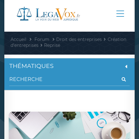
Accueil
Forum
Droit des entreprises
Création
d'entreprises
Reprise
THÉMATIQUES