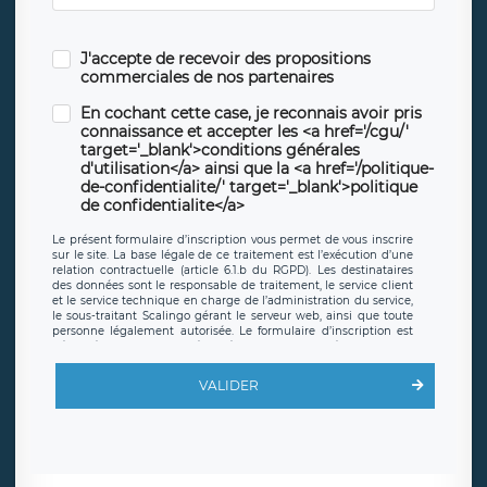
J'accepte de recevoir des propositions
commerciales de nos partenaires
En cochant cette case, je reconnais avoir pris
connaissance et accepter les <a href='/cgu/'
target='_blank'>conditions générales
d'utilisation</a> ainsi que la <a href='/politique-
de-confidentialite/' target='_blank'>politique
de confidentialite</a>
Le présent formulaire d’inscription vous permet de vous inscrire
sur le site. La base légale de ce traitement est l’exécution d’une
relation contractuelle (article 6.1.b du RGPD). Les destinataires
des données sont le responsable de traitement, le service client
et le service technique en charge de l’administration du service,
le sous-traitant Scalingo gérant le serveur web, ainsi que toute
personne légalement autorisée. Le formulaire d’inscription est
hébergé sur un serveur hébergé par Scalingo, basé en France et
offrant des
clauses de protection conformes au RGPD
. Les
données collectées sont conservées jusqu’à ce que l’Internaute
VALIDER
en sollicite la suppression, étant entendu que vous pouvez
demander la suppression de vos données et retirer votre
consentement à tout moment. Vous disposez également d’un
droit d’accès, de rectification ou de limitation du traitement
relatif à vos données à caractère personnel, ainsi que d’un droit à
la portabilité de vos données. Vous pouvez exercer ces droits
auprès du délégué à la protection des données de LÉGAVOX qui