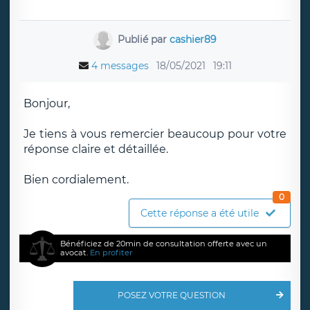
Publié par
cashier89
4 messages
18/05/2021
19:11
Bonjour,
Je tiens à vous remercier beaucoup pour votre
réponse claire et détaillée.
Bien cordialement.
0
Cette réponse a été utile
Bénéficiez de 20min de consultation offerte avec un
avocat.
En profiter
POSEZ VOTRE QUESTION