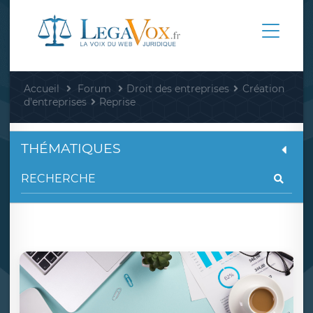
Accueil
Forum
Droit des entreprises
Création
d'entreprises
Reprise
THÉMATIQUES