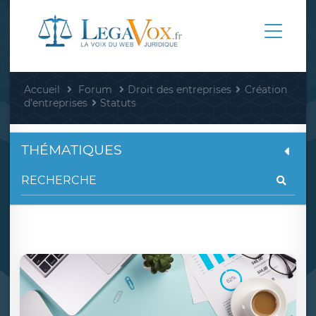
Accueil
Forum
Droit des entreprises
Création
d'entreprises
Statuts
THÉMATIQUES