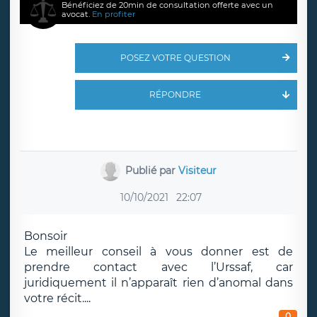
Bénéficiez de 20min de consultation offerte avec un
avocat.
En profiter
POSEZ VOTRE QUESTION
RÉPONDRE
Publié par
Visiteur
10/10/2021
22:07
Bonsoir
Le meilleur conseil à vous donner est de
prendre contact avec l’Urssaf, car
juridiquement il n’apparaît rien d’anomal dans
votre récit....
0