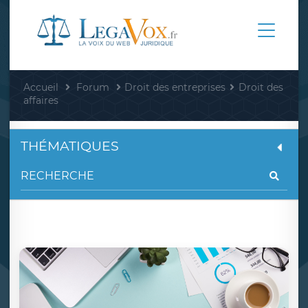
Accueil
Forum
Droit des entreprises
Droit des
affaires
THÉMATIQUES