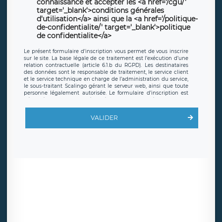
connaissance et accepter les <a href='/cgu/'
target='_blank'>conditions générales
d'utilisation</a> ainsi que la <a href='/politique-
de-confidentialite/' target='_blank'>politique
de confidentialite</a>
Le présent formulaire d’inscription vous permet de vous inscrire
sur le site. La base légale de ce traitement est l’exécution d’une
relation contractuelle (article 6.1.b du RGPD). Les destinataires
des données sont le responsable de traitement, le service client
et le service technique en charge de l’administration du service,
le sous-traitant Scalingo gérant le serveur web, ainsi que toute
personne légalement autorisée. Le formulaire d’inscription est
hébergé sur un serveur hébergé par Scalingo, basé en France et
offrant des
clauses de protection conformes au RGPD
. Les
données collectées sont conservées jusqu’à ce que l’Internaute
VALIDER
en sollicite la suppression, étant entendu que vous pouvez
demander la suppression de vos données et retirer votre
consentement à tout moment. Vous disposez également d’un
droit d’accès, de rectification ou de limitation du traitement
relatif à vos données à caractère personnel, ainsi que d’un droit à
la portabilité de vos données. Vous pouvez exercer ces droits
auprès du délégué à la protection des données de LÉGAVOX qui
exerce au siège social de LÉGAVOX et est joignable à l’adresse
mail suivante : donneespersonnelles@legavox.fr. Le responsable
de traitement est la société LÉGAVOX, sis 9 rue Léopold Sédar
Senghor, joignable à l’adresse mail :
responsabledetraitement@legavox.fr. Vous avez également le
droit d’introduire une réclamation auprès d’une autorité de
contrôle.