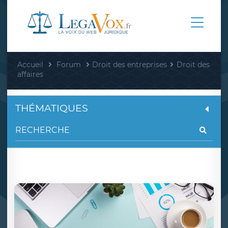
Accueil
Forum
Droit des entreprises
Droit des
affaires
THÉMATIQUES