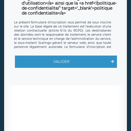
d'utilisation</a> ainsi que la <a href='/politique-
de-confidentialite/' target='_blank'>politique
de confidentialite</a>
Le présent formulaire d’inscription vous permet de vous inscrire
sur le site. La base légale de ce traitement est l’exécution d’une
relation contractuelle (article 6.1.b du RGPD). Les destinataires
des données sont le responsable de traitement, le service client
et le service technique en charge de l’administration du service,
le sous-traitant Scalingo gérant le serveur web, ainsi que toute
personne légalement autorisée. Le formulaire d’inscription est
hébergé sur un serveur hébergé par Scalingo, basé en France et
offrant des
clauses de protection conformes au RGPD
. Les
données collectées sont conservées jusqu’à ce que l’Internaute
VALIDER
en sollicite la suppression, étant entendu que vous pouvez
demander la suppression de vos données et retirer votre
consentement à tout moment. Vous disposez également d’un
droit d’accès, de rectification ou de limitation du traitement
relatif à vos données à caractère personnel, ainsi que d’un droit à
la portabilité de vos données. Vous pouvez exercer ces droits
auprès du délégué à la protection des données de LÉGAVOX qui
exerce au siège social de LÉGAVOX et est joignable à l’adresse
mail suivante : donneespersonnelles@legavox.fr. Le responsable
de traitement est la société LÉGAVOX, sis 9 rue Léopold Sédar
Senghor, joignable à l’adresse mail :
responsabledetraitement@legavox.fr. Vous avez également le
droit d’introduire une réclamation auprès d’une autorité de
contrôle.