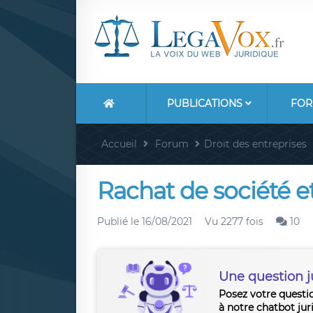
PUBLICATIONS
FOR
Accueil
Forum
Droit des entreprises
Rachat de société e
Publié le
16/08/2021
Vu 2277 fois
10
Une question j
Posez votre questi
à notre chatbot jur