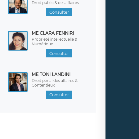
Droit public & des affaires
Consulter
ME CLARA FENNIRI
Propriété intellectuelle &
Numérique
Consulter
ME TONI LANDINI
Droit pénal des affaires &
Contentieux
Consulter