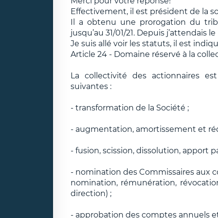
Merci pour votre réponse!
Effectivement, il est président de la so
Il a obtenu une prorogation du tr
jusqu’au 31/01/21. Depuis j’attendais l
Je suis allé voir les statuts, il est indi
Article 24 - Domaine réservé à la colle
La collectivité des actionnaires e
suivantes :
- transformation de la Société ;
- augmentation, amortissement et rédu
- fusion, scission, dissolution, apport par
- nomination des Commissaires aux c
nomination, rémunération, révocati
direction) ;
- approbation des comptes annuels et a