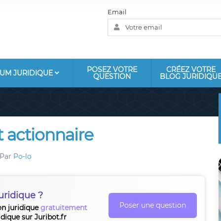
Email
POSEZ VOTRE
CRÉEZ VOTRE
UM JURIDIQUE
QUESTION
BLOG JURIDIQU
t actionnaire
Par
Po-lo
uridique ?
Poser une question
on juridique
gratuitement
idique sur Juribot.fr