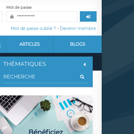
Mot de passe
Mot de passe oublié ?
-
Devenir membre
ARTICLES
BLOGS
E
THÉMATIQUES
Bénéficiez