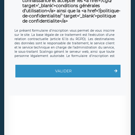
connaissance et accepter les <a href='/cgu/'
target='_blank'>conditions générales
d'utilisation</a> ainsi que la <a href='/politique-
de-confidentialite/' target='_blank'>politique
de confidentialite</a>
Le présent formulaire d’inscription vous permet de vous inscrire
sur le site. La base légale de ce traitement est l’exécution d’une
relation contractuelle (article 6.1.b du RGPD). Les destinataires
des données sont le responsable de traitement, le service client
et le service technique en charge de l’administration du service,
le sous-traitant Scalingo gérant le serveur web, ainsi que toute
personne légalement autorisée. Le formulaire d’inscription est
hébergé sur un serveur hébergé par Scalingo, basé en France et
offrant des
clauses de protection conformes au RGPD
. Les
données collectées sont conservées jusqu’à ce que l’Internaute
VALIDER
en sollicite la suppression, étant entendu que vous pouvez
demander la suppression de vos données et retirer votre
consentement à tout moment. Vous disposez également d’un
droit d’accès, de rectification ou de limitation du traitement
relatif à vos données à caractère personnel, ainsi que d’un droit à
la portabilité de vos données. Vous pouvez exercer ces droits
auprès du délégué à la protection des données de LÉGAVOX qui
exerce au siège social de LÉGAVOX et est joignable à l’adresse
mail suivante : donneespersonnelles@legavox.fr. Le responsable
de traitement est la société LÉGAVOX, sis 9 rue Léopold Sédar
Senghor, joignable à l’adresse mail :
responsabledetraitement@legavox.fr. Vous avez également le
droit d’introduire une réclamation auprès d’une autorité de
contrôle.