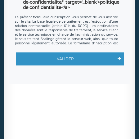
de-confidentialite/' target='_blank'>politique
de confidentialite</a>
Le présent formulaire d’inscription vous permet de vous inscrire
sur le site. La base légale de ce traitement est l’exécution d’une
relation contractuelle (article 6.1.b du RGPD). Les destinataires
des données sont le responsable de traitement, le service client
et le service technique en charge de l’administration du service,
le sous-traitant Scalingo gérant le serveur web, ainsi que toute
personne légalement autorisée. Le formulaire d’inscription est
hébergé sur un serveur hébergé par Scalingo, basé en France et
offrant des
clauses de protection conformes au RGPD
. Les
données collectées sont conservées jusqu’à ce que l’Internaute
VALIDER
en sollicite la suppression, étant entendu que vous pouvez
demander la suppression de vos données et retirer votre
consentement à tout moment. Vous disposez également d’un
droit d’accès, de rectification ou de limitation du traitement
relatif à vos données à caractère personnel, ainsi que d’un droit à
la portabilité de vos données. Vous pouvez exercer ces droits
auprès du délégué à la protection des données de LÉGAVOX qui
exerce au siège social de LÉGAVOX et est joignable à l’adresse
mail suivante : donneespersonnelles@legavox.fr. Le responsable
de traitement est la société LÉGAVOX, sis 9 rue Léopold Sédar
Senghor, joignable à l’adresse mail :
responsabledetraitement@legavox.fr. Vous avez également le
droit d’introduire une réclamation auprès d’une autorité de
contrôle.