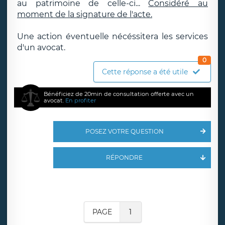
au patrimoine de celle-ci...
Considéré au
moment de la signature de l'acte.
Une action éventuelle nécéssitera les services
d'un avocat.
0
Cette réponse a été utile
Bénéficiez de 20min de consultation offerte avec un
avocat.
En profiter
POSEZ VOTRE QUESTION
RÉPONDRE
PAGE
1