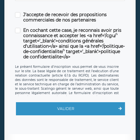
J'accepte de recevoir des propositions
commerciales de nos partenaires
En cochant cette case, je reconnais avoir pris
connaissance et accepter les <a href='/cgu/'
target='_blank'>conditions générales
d'utilisation</a> ainsi que la <a href='/politique-
de-confidentialite/' target='_blank'>politique
de confidentialite</a>
Le présent formulaire d’inscription vous permet de vous inscrire
sur le site. La base légale de ce traitement est l’exécution d’une
relation contractuelle (article 6.1.b du RGPD). Les destinataires
des données sont le responsable de traitement, le service client
et le service technique en charge de l’administration du service,
le sous-traitant Scalingo gérant le serveur web, ainsi que toute
personne légalement autorisée. Le formulaire d’inscription est
hébergé sur un serveur hébergé par Scalingo, basé en France et
offrant des
clauses de protection conformes au RGPD
. Les
données collectées sont conservées jusqu’à ce que l’Internaute
VALIDER
en sollicite la suppression, étant entendu que vous pouvez
demander la suppression de vos données et retirer votre
consentement à tout moment. Vous disposez également d’un
droit d’accès, de rectification ou de limitation du traitement
relatif à vos données à caractère personnel, ainsi que d’un droit à
la portabilité de vos données. Vous pouvez exercer ces droits
auprès du délégué à la protection des données de LÉGAVOX qui