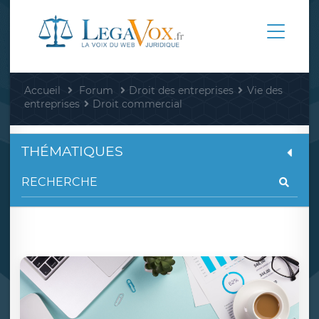
Accueil
Forum
Droit des entreprises
Vie des
entreprises
Droit commercial
THÉMATIQUES