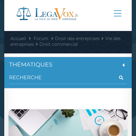
Accueil
Forum
Droit des entreprises
Vie des
entreprises
Droit commercial
THÉMATIQUES