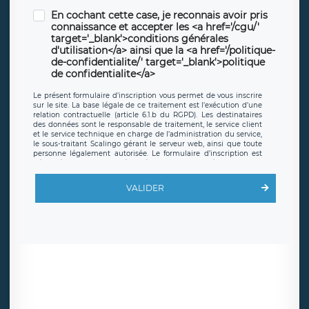
En cochant cette case, je reconnais avoir pris
connaissance et accepter les <a href='/cgu/'
target='_blank'>conditions générales
d'utilisation</a> ainsi que la <a href='/politique-
de-confidentialite/' target='_blank'>politique
de confidentialite</a>
Le présent formulaire d’inscription vous permet de vous inscrire
sur le site. La base légale de ce traitement est l’exécution d’une
relation contractuelle (article 6.1.b du RGPD). Les destinataires
des données sont le responsable de traitement, le service client
et le service technique en charge de l’administration du service,
le sous-traitant Scalingo gérant le serveur web, ainsi que toute
personne légalement autorisée. Le formulaire d’inscription est
hébergé sur un serveur hébergé par Scalingo, basé en France et
offrant des
clauses de protection conformes au RGPD
. Les
données collectées sont conservées jusqu’à ce que l’Internaute
VALIDER
en sollicite la suppression, étant entendu que vous pouvez
demander la suppression de vos données et retirer votre
consentement à tout moment. Vous disposez également d’un
droit d’accès, de rectification ou de limitation du traitement
relatif à vos données à caractère personnel, ainsi que d’un droit à
la portabilité de vos données. Vous pouvez exercer ces droits
auprès du délégué à la protection des données de LÉGAVOX qui
exerce au siège social de LÉGAVOX et est joignable à l’adresse
mail suivante : donneespersonnelles@legavox.fr. Le responsable
de traitement est la société LÉGAVOX, sis 9 rue Léopold Sédar
Senghor, joignable à l’adresse mail :
responsabledetraitement@legavox.fr. Vous avez également le
droit d’introduire une réclamation auprès d’une autorité de