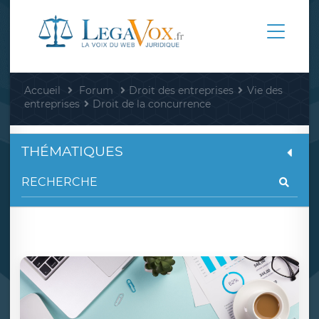
Accueil
Forum
Droit des entreprises
Vie des
entreprises
Droit de la concurrence
THÉMATIQUES