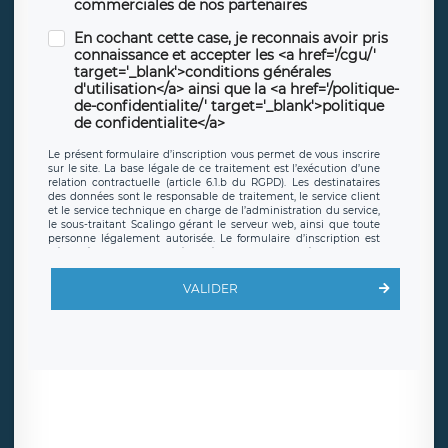
commerciales de nos partenaires
En cochant cette case, je reconnais avoir pris
connaissance et accepter les <a href='/cgu/'
target='_blank'>conditions générales
d'utilisation</a> ainsi que la <a href='/politique-
de-confidentialite/' target='_blank'>politique
de confidentialite</a>
Le présent formulaire d’inscription vous permet de vous inscrire
sur le site. La base légale de ce traitement est l’exécution d’une
relation contractuelle (article 6.1.b du RGPD). Les destinataires
des données sont le responsable de traitement, le service client
et le service technique en charge de l’administration du service,
le sous-traitant Scalingo gérant le serveur web, ainsi que toute
personne légalement autorisée. Le formulaire d’inscription est
hébergé sur un serveur hébergé par Scalingo, basé en France et
offrant des
clauses de protection conformes au RGPD
. Les
données collectées sont conservées jusqu’à ce que l’Internaute
VALIDER
en sollicite la suppression, étant entendu que vous pouvez
demander la suppression de vos données et retirer votre
consentement à tout moment. Vous disposez également d’un
droit d’accès, de rectification ou de limitation du traitement
relatif à vos données à caractère personnel, ainsi que d’un droit à
la portabilité de vos données. Vous pouvez exercer ces droits
auprès du délégué à la protection des données de LÉGAVOX qui
exerce au siège social de LÉGAVOX et est joignable à l’adresse
mail suivante : donneespersonnelles@legavox.fr. Le responsable
de traitement est la société LÉGAVOX, sis 9 rue Léopold Sédar
Senghor, joignable à l’adresse mail :