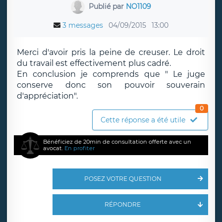
Publié par
NO1109
3 messages
04/09/2015
13:00
Merci d'avoir pris la peine de creuser. Le droit
du travail est effectivement plus cadré.
En conclusion je comprends que " Le juge
conserve donc son pouvoir souverain
d'appréciation".
0
Cette réponse a été utile
Bénéficiez de 20min de consultation offerte avec un
avocat.
En profiter
POSEZ VOTRE QUESTION
RÉPONDRE