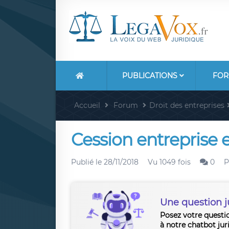
PUBLICATIONS
FOR
Accueil
Forum
Droit des entreprises
Cession entreprise 
Publié le
28/11/2018
Vu 1049 fois
0
P
Une question j
Posez votre questi
à notre chatbot jur