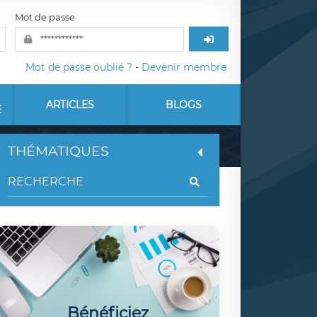
Mot de passe
Mot de passe oublié ?
-
Devenir membre
ARTICLES
BLOGS
E
THÉMATIQUES
Bénéficiez