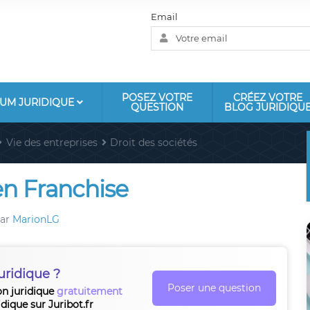
Email
POSEZ VOTRE
CRÉEZ VOTRE
UM JURIDIQUE
QUESTION
BLOG JURIDIQU
Vie des entreprises
Droit des sociétés
en Franchise
ar
MarionLG
uridique ?
Poser une question
on juridique
gratuitement
idique sur Juribot.fr