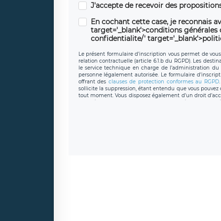
J'accepte de recevoir des propositio
En cochant cette case, je reconnais av
target='_blank'>conditions générales d'
confidentialite/' target='_blank'>polit
Le présent formulaire d’inscription vous permet de vous i
relation contractuelle (article 6.1.b du RGPD). Les desti
le service technique en charge de l’administration du s
personne légalement autorisée. Le formulaire d’inscrip
offrant des
clauses de protection conformes au RGPD
sollicite la suppression, étant entendu que vous pouve
tout moment. Vous disposez également d’un droit d’accès
caractère personnel, ainsi que d’un droit à la portabil
protection des données de LÉGAVOX qui exerce au si
donneespersonnelles@legavox.fr. Le responsable de 
joignable à l’adresse mail : responsabledetraitement@
auprès d’une autorité de contrôle.