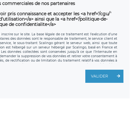
ns commerciales de nos partenaires
oir pris connaissance et accepter les <a href='/cgu/'
utilisation</a> ainsi que la <a href='/politique-de-
ique de confidentialite</a>
nscrire sur le site. La base légale de ce traitement est l’exécution d’une
nataires des données sont le responsable de traitement, le service client et
ervice, le sous-traitant Scalingo gérant le serveur web, ainsi que toute
tion est hébergé sur un serveur hébergé par Scalingo, basé en France et
. Les données collectées sont conservées jusqu’à ce que l’Internaute en
z demander la suppression de vos données et retirer votre consentement à
, de rectification ou de limitation du traitement relatif à vos données à
ité de vos données. Vous pouvez exercer ces droits auprès du délégué à la
ège social de LÉGAVOX et est joignable à l’adresse mail suivante :
traitement est la société LÉGAVOX, sis 9 rue Léopold Sédar Senghor,
VALIDER
legavox.fr. Vous avez également le droit d’introduire une réclamation