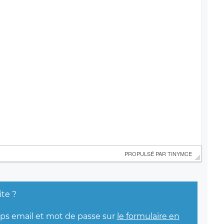
 PROPULSÉ PAR 
TINYMCE
ite ?
mps email et mot de passe sur
le formulaire en