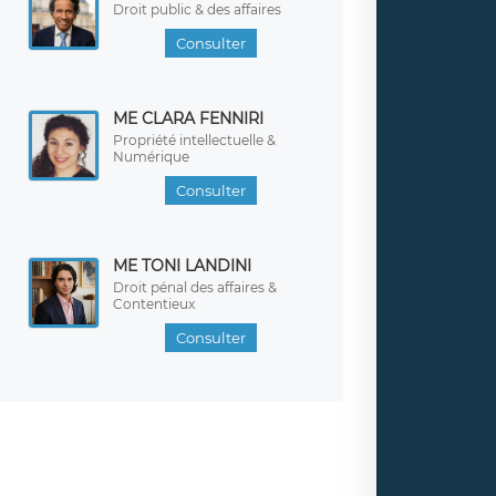
Droit public & des affaires
Consulter
ME CLARA FENNIRI
Propriété intellectuelle &
Numérique
Consulter
ME TONI LANDINI
Droit pénal des affaires &
Contentieux
Consulter