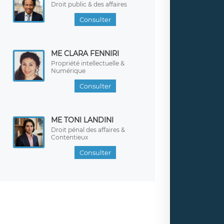
Droit public & des affaires
Consulter
ME CLARA FENNIRI
Propriété intellectuelle &
Numérique
Consulter
ME TONI LANDINI
Droit pénal des affaires &
Contentieux
Consulter