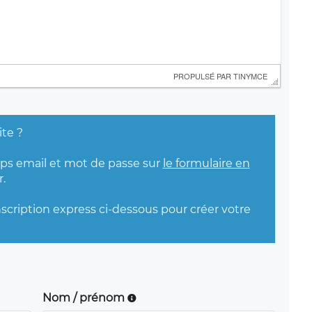
 PROPULSÉ PAR 
TINYMCE
ite ?
mps email et mot de passe sur
le formulaire en
.
nscription express ci-dessous pour créer votre
Nom / prénom