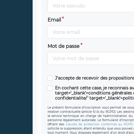
Email
Mot de passe
J'accepte de recevoir des propositio
En cochant cette case, je reconnais av
target='_blank'>conditions générales d'
confidentialite/' target='_blank'>polit
Le présent formulaire d’inscription vous permet de vous i
relation contractuelle (article 6.1.b du RGPD). Les desti
le service technique en charge de l’administration du s
personne légalement autorisée. Le formulaire d’inscrip
offrant des
clauses de protection conformes au RGPD
sollicite la suppression, étant entendu que vous pouve
tout moment. Vous disposez également d’un droit d’accès