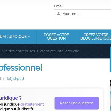
Email
POSEZ VOTRE
CRÉEZ VOTRE
UM JURIDIQUE
QUESTION
BLOG JURIDIQU
Vie des entreprises
Propriété intellectuelle
ofessionnel
Par
kjfjiskpud
uridique ?
Poser une question
on juridique
gratuitement
idique sur Juribot.fr