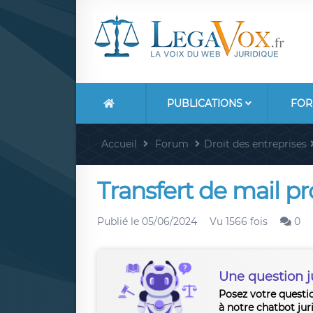
PUBLICATIONS
FOR
Accueil
Forum
Droit des entreprises
Transfert de mail pr
Publié le
05/06/2024
Vu 1566 fois
0
Une question j
Posez votre questi
à notre chatbot jur