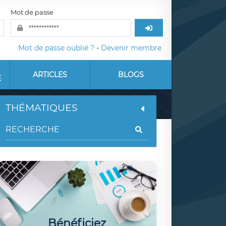
Mot de passe
Mot de passe oublié ?
-
Devenir membre
ARTICLES
BLOGS
E
THÉMATIQUES
Bénéficiez