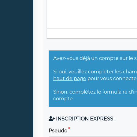
Avez-vous déjà un compte sur le s
Si oui, veuillez compléter les cha
haut de page
pour vous connecter
Sinon, complétez le formulaire d'i
compte.
INSCRIPTION EXPRESS :
Pseudo