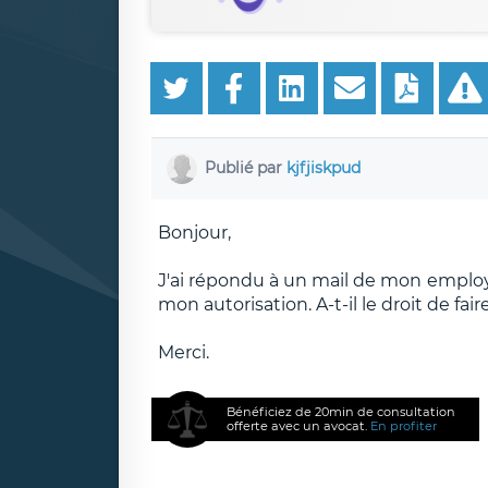
Publié par
kjfjiskpud
Bonjour,
J'ai répondu à un mail de mon employ
mon autorisation. A-t-il le droit de fair
Merci.
Bénéficiez de 20min de consultation
offerte avec un avocat.
En profiter