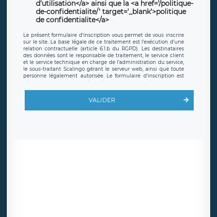
d'utilisation</a> ainsi que la <a href='/politique-
de-confidentialite/' target='_blank'>politique
de confidentialite</a>
Le présent formulaire d’inscription vous permet de vous inscrire
sur le site. La base légale de ce traitement est l’exécution d’une
relation contractuelle (article 6.1.b du RGPD). Les destinataires
des données sont le responsable de traitement, le service client
et le service technique en charge de l’administration du service,
le sous-traitant Scalingo gérant le serveur web, ainsi que toute
personne légalement autorisée. Le formulaire d’inscription est
hébergé sur un serveur hébergé par Scalingo, basé en France et
offrant des
clauses de protection conformes au RGPD
. Les
données collectées sont conservées jusqu’à ce que l’Internaute
VALIDER
en sollicite la suppression, étant entendu que vous pouvez
demander la suppression de vos données et retirer votre
consentement à tout moment. Vous disposez également d’un
droit d’accès, de rectification ou de limitation du traitement
relatif à vos données à caractère personnel, ainsi que d’un droit à
la portabilité de vos données. Vous pouvez exercer ces droits
auprès du délégué à la protection des données de LÉGAVOX qui
exerce au siège social de LÉGAVOX et est joignable à l’adresse
mail suivante : donneespersonnelles@legavox.fr. Le responsable
de traitement est la société LÉGAVOX, sis 9 rue Léopold Sédar
Senghor, joignable à l’adresse mail :
responsabledetraitement@legavox.fr. Vous avez également le
droit d’introduire une réclamation auprès d’une autorité de
contrôle.