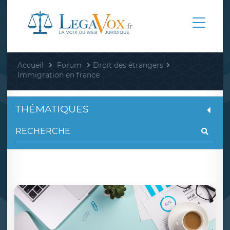
Accueil
Forum
Droit des étrangers
Immigration en france
THÉMATIQUES