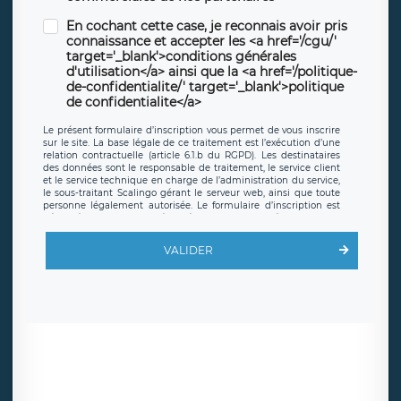
En cochant cette case, je reconnais avoir pris
connaissance et accepter les <a href='/cgu/'
target='_blank'>conditions générales
d'utilisation</a> ainsi que la <a href='/politique-
de-confidentialite/' target='_blank'>politique
de confidentialite</a>
Le présent formulaire d’inscription vous permet de vous inscrire
sur le site. La base légale de ce traitement est l’exécution d’une
relation contractuelle (article 6.1.b du RGPD). Les destinataires
des données sont le responsable de traitement, le service client
et le service technique en charge de l’administration du service,
le sous-traitant Scalingo gérant le serveur web, ainsi que toute
personne légalement autorisée. Le formulaire d’inscription est
hébergé sur un serveur hébergé par Scalingo, basé en France et
offrant des
clauses de protection conformes au RGPD
. Les
données collectées sont conservées jusqu’à ce que l’Internaute
VALIDER
en sollicite la suppression, étant entendu que vous pouvez
demander la suppression de vos données et retirer votre
consentement à tout moment. Vous disposez également d’un
droit d’accès, de rectification ou de limitation du traitement
relatif à vos données à caractère personnel, ainsi que d’un droit à
la portabilité de vos données. Vous pouvez exercer ces droits
auprès du délégué à la protection des données de LÉGAVOX qui
exerce au siège social de LÉGAVOX et est joignable à l’adresse
mail suivante : donneespersonnelles@legavox.fr. Le responsable
de traitement est la société LÉGAVOX, sis 9 rue Léopold Sédar
Senghor, joignable à l’adresse mail :
responsabledetraitement@legavox.fr. Vous avez également le