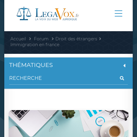
Accueil
Forum
Droit des étrangers
Immigration en france
THÉMATIQUES